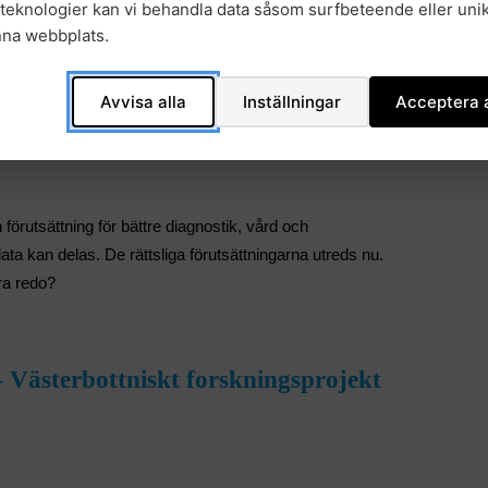
2.
teknologier kan vi behandla data såsom surfbeteende eller unik
nna webbplats.
älso- och sjukvård för bästa
Avvisa alla
Inställningar
Acceptera a
 förutsättning för bättre diagnostik, vård och
data kan delas. De rättsliga förutsättningarna utreds nu.
ra redo?
ästerbottniskt forskningsprojekt