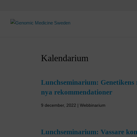
Skip
to
content
Kalendarium
Lunchseminarium: Genetikens ro
nya rekommendationer
9 december, 2022 | Webbinarium
Lunchseminarium: Vassare kom