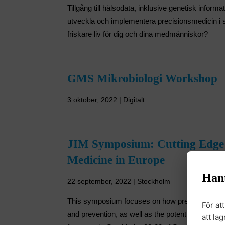
Tillgång till hälsodata, inklusive genetisk informa
utveckla och implementera precisionsmedicin i sj
friskare liv för dig och dina medmänniskor?
GMS Mikrobiologi Workshop
3 oktober, 2022 | Digitalt
JIM Symposium: Cutting Edge 
Medicine in Europe
Han
22 september, 2022 | Stockholm
This symposium focuses on how precision medic
För at
and prevention, as well as the potential for rese
att la