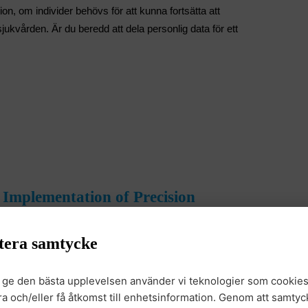
tion, om individer behövs för att kunna fortsätta att
ukvården. Är du beredd att dela personlig data för ett
Implementation of Precision
tera samtycke
ine will change and improve diagnostics, treatment
t ge den bästa upplevelsen använder vi teknologier som cookies
arch and innovation within the precision medicine
gra och/eller få åtkomst till enhetsinformation. Genom att samtyck