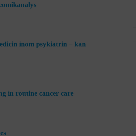
eomikanalys
dicin inom psykiatrin – kan
g in routine cancer care
ies