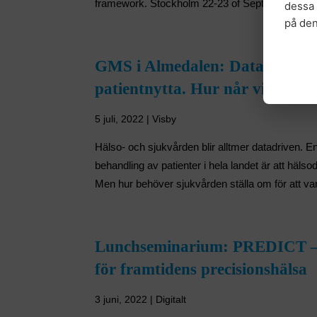
framework. Stockholm 22-23 of September 202
dessa 
på de
GMS i Almedalen: Datadriven h
patientnytta. Hur når vi dit?
5 juli, 2022 | Visby
Hälso- och sjukvården blir alltmer datadriven. En
behandling av patienter i hela landet är att hälso
Men hur behöver sjukvården ställa om för att va
Lunchseminarium: PREDICT – V
för framtidens precisionshälsa
3 juni, 2022 | Digitalt