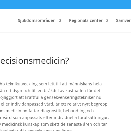
Sjukdomsområden
Regionala center
Samver
ecisionsmedicin?
bb teknikutveckling som lett till att människans hela
n ett dygn och till en bråkdel av kostnaden för det
liggjort att kraftfulla gensekvenseringstekniker nu
eller individanpassad vård, är ett relativt nytt begrepp
sionsmedicin omfattar diagnostik, behandling och
r vård som anpassats efter individuella förutsättningar.
v medicinsk kunskap som skett de senaste åren och tar
teknologier där gensekvensering är en.