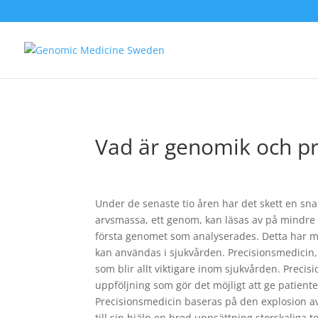
Vad är genomik och pr
Under de senaste tio åren har det skett en sna
arvsmassa, ett genom, kan läsas av på mindre ä
första genomet som analyserades. Detta har möj
kan användas i sjukvården. Precisionsmedicin, 
som blir allt viktigare inom sjukvården. Preci
uppföljning som gör det möjligt att ge patiente
Precisionsmedicin baseras på den explosion a
till sin hjälp en bred uppsättning storskaliga 