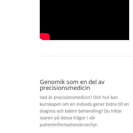
Genomik som en del av
precisionsmedicin
Vad är precisionsmedicin? Och hur kan
kunskapen om en individs gener bidra till en
diagnos och bättre behandling? Du hittar
svaren på dessa frågor i vår
patientinformationsbroschyr.