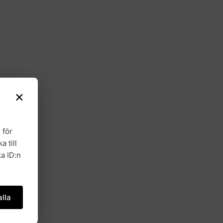
×
 för
a till
a ID:n
lla