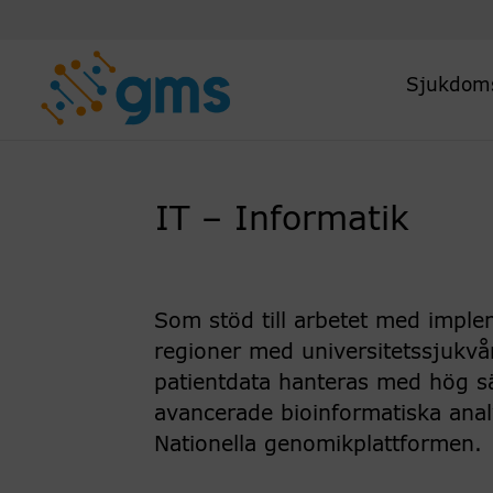
Skip
to
content
Sjukdom
IT – Informatik
Som stöd till arbetet med imple
regioner med universitetssjukvård
patientdata hanteras med hög s
avancerade bioinformatiska an
Nationella genomikplattformen.