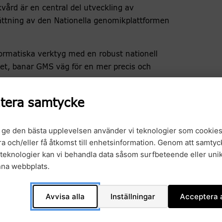
vård är en central del utveckling av
sättning av den Nationella genomikplattformen
rmatiska verktyg med en robust nationell
het, banar GMS väg för en mer precis och
tera samtycke
tyg
t ge den bästa upplevelsen använder vi teknologier som cookies
ormatiska analysflöden för olika sjukdomsområden.
gra och/eller få åtkomst till enhetsinformation. Genom att samtyck
källkod
, vilket innebär att de kan användas och
teknologier kan vi behandla data såsom surfbeteende eller unik
bidrag som förbättrar och anpassar dessa verktyg
nna webbplats.
Avvisa alla
Inställningar
Acceptera a
men (NGP)