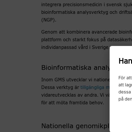
integrera precisionsmedicin i svensk sjuk
bioinformatiska analysverktyg och drift
(NGP).
Genom att kombinera avancerade bioinfo
plattform och starkt fokus på datasäker
individanpassad vård i Sverige.
Han
Bioinformatiska analysverk
För at
Inom GMS utvecklar vi nationella bioinf
att la
Dessa verktyg är
tillgängliga med öppen 
dessa 
vidareutvecklas av andra. Vi välkomnar 
på de
för att möta framtida behov.
Nationella genomikplattfor