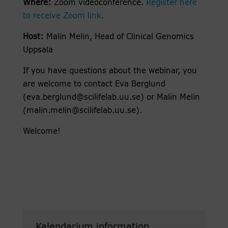
Where:
Zoom videoconference.
Register here
to receive Zoom link
.
Host:
Malin Melin, Head of Clinical Genomics
Uppsala
If you have questions about the webinar, you
are welcome to contact Eva Berglund
(eva.berglund@scilifelab.uu.se) or Malin Melin
(malin.melin@scilifelab.uu.se).
Welcome!
Kalendarium information