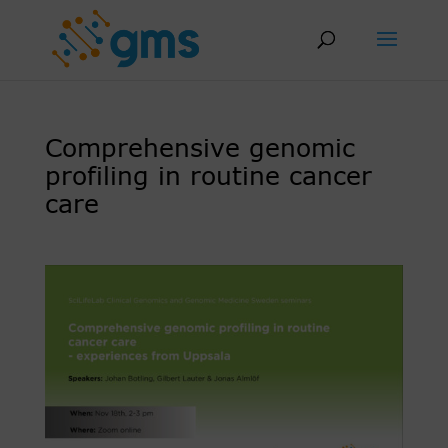
Skip
to
content
Comprehensive genomic
profiling in routine cancer
care