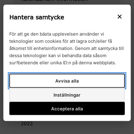
Start datum:
14:00 18 november, 2022
×
Hantera samtycke
Slut datum:
15:00 18 november, 2022
Plats:
Webbinarium
För att ge den bästa upplevelsen använder vi
teknologier som cookies för att lagra och/eller få
åtkomst till enhetsinformation. Genom att samtycka till
Arkiv
dessa teknologier kan vi behandla data såsom
surfbeteende eller unika ID:n på denna webbplats.
2026
Avvisa alla
2025
Inställningar
2024
Acceptera alla
2023
2022