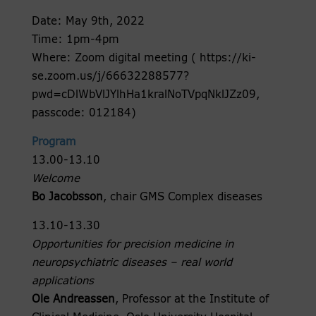
Date: May 9th, 2022
Time: 1pm-4pm
Where: Zoom digital meeting ( https://ki-
se.zoom.us/j/66632288577?
pwd=cDlWbVlJYlhHa1kralNoTVpqNklJZz09,
passcode: 012184)
Program
13.00-13.10
Welcome
Bo Jacobsson
, chair GMS Complex diseases
13.10-13.30
Opportunities for precision medicine in
neuropsychiatric diseases – real world
applications
Ole Andreassen
, Professor at the Institute of