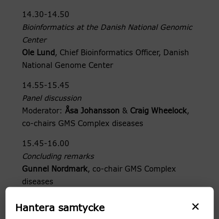
14.30-14.50
Bioinformatics at the Danish National Genomic
Center
Ole Lund
, Chief Bioinformatics Officer, Danish
National Genome Center
14.55-15.45
Panel discussion
Moderator:
Åsa Johansson
&
Craig Wheelock
,
co-chairs GMS Complex diseases
15.45-16.00
Concluding remarks
Gunnel Nordmark
, co-chair GMS Complex
diseases
×
If you are not already a member of the GMS
Hantera samtycke
Complex disease Working group, please