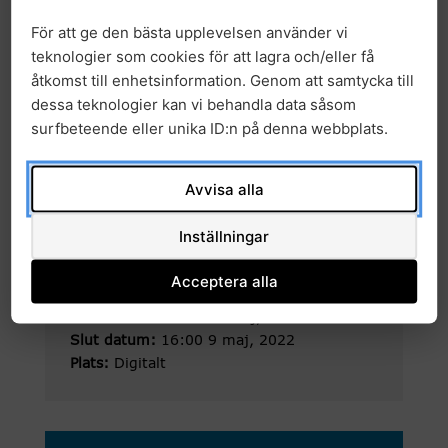
contact Mikaela Friedman
För att ge den bästa upplevelsen använder vi
(mikaela.friedman[at]ki.se) to join. You can
teknologier som cookies för att lagra och/eller få
find
more information about GMS Complex
åtkomst till enhetsinformation. Genom att samtycka till
disease
work here.
dessa teknologier kan vi behandla data såsom
surfbeteende eller unika ID:n på denna webbplats.
Avvisa alla
Inställningar
Acceptera alla
Kalendarium information
Start datum:
13:00 9 maj, 2022
Slut datum:
16:00 9 maj, 2022
Plats:
Digitalt