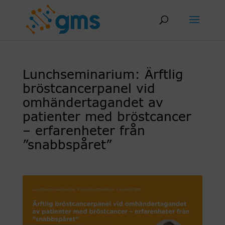
Skip
to
content
Lunchseminarium: Ärftlig
bröstcancerpanel vid
omhändertagandet av
patienter med bröstcancer
– erfarenheter från
”snabbspåret”