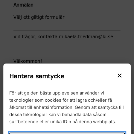
Anmälan
Välj ett giltigt formulär
Vid frågor, kontakta mikaela.friedman@ki.se
Välkommen!
×
Hantera samtycke
För att ge den bästa upplevelsen använder vi
teknologier som cookies för att lagra och/eller få
åtkomst till enhetsinformation. Genom att samtycka till
dessa teknologier kan vi behandla data såsom
Kalendarium information
surfbeteende eller unika ID:n på denna webbplats.
Start datum:
12:00 21 oktober, 2022