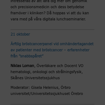
intresserad av att lära dig mer om genomik
och precisionsmedicin och dess betydelse
framöver i kliniken? Då hoppas vi att du kan
vara med på våra digitala lunchseminarier.
21 oktober
Ärftlig bröstcancerpanel vid omhändertagandet
av patienter med bröstcancer – erfarenheter
från ”snabbspåret”
Niklas Loman
, Överläkare och Docent VO
hematologi, onkologi och strålningsfysik,
Skånes Universitetssjukhus
Moderator: Gisela Helenius, Örbro
universitet/Universitetssjukhuset Örebro