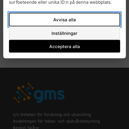
surfbeteende eller unika ID:n på denna webbplats.
2022
2021
Avvisa alla
2020
Inställningar
2019
Acceptera alla
c/o Enheten för forskning och utveckling
Avdelningen för hälso- och sjukvårdsstyrning
Region Skåne