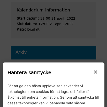
Kalendarium information
Start datum:
11:00 21 april, 2022
Slut datum:
12:00 21 april, 2022
Plats:
Digitalt
Arkiv
2026
×
Hantera samtycke
2025
För att ge den bästa upplevelsen använder vi
2024
teknologier som cookies för att lagra och/eller få
åtkomst till enhetsinformation. Genom att samtycka till
2023
dessa teknologier kan vi behandla data såsom