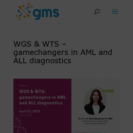
Skip
to
content
WGS & WTS –
gamechangers in AML and
ALL diagnostics