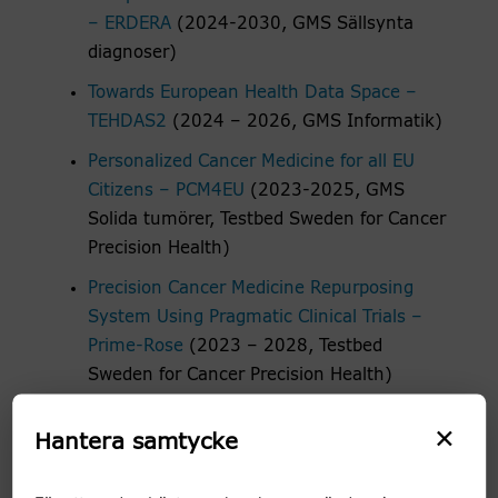
– ERDERA
(2024-2030, GMS Sällsynta
diagnoser)
Towards European Health Data Space –
TEHDAS2
(2024 – 2026, GMS Informatik)
Personalized Cancer Medicine for all EU
Citizens – PCM4EU
(2023-2025, GMS
Solida tumörer, Testbed Sweden for Cancer
Precision Health)
Precision Cancer Medicine Repurposing
System Using Pragmatic Clinical Trials –
Prime-Rose
(2023 – 2028, Testbed
Sweden for Cancer Precision Health)
GENE-BRIDGE: En svensk-engelsk
×
Hantera samtycke
databrygga för att främja
barncancerforskning
(2024-2025, GMS