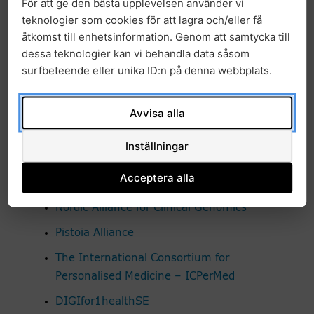
För att ge den bästa upplevelsen använder vi
Barncancer)
teknologier som cookies för att lagra och/eller få
Joint Action (JA) European Network of
åtkomst till enhetsinformation. Genom att samtycka till
Comprehensive Cancer Centre (EUCCC) –
dessa teknologier kan vi behandla data såsom
EUnetCCC
(2024 – 2028, GMS Solida
surfbeteende eller unika ID:n på denna webbplats.
tumörer)
Avvisa alla
Inställningar
Övrig internationell samverkan:
Global Alliance for Genomics and Health
Acceptera alla
(GA4GH)
Nordic Alliance for Clinical Genomics
Pistoia Alliance
The International Consortium for
Personalised Medicine – ICPerMed
DIGIfor1healthSE