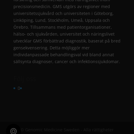
precisionsmedicin. GMS utgörs av regioner med
universitetssjukvård och universiteten i Göteborg,
Linköping, Lund, Stockholm, Umeå, Uppsala och
Örebro. Tillsammans med patientorganisationer,
hälso- och sjukvården, universitet och näringslivet
utvecklar GMS förbättrad diagnostik, baserat på bred
gensekvensering. Detta möjliggör mer
individanpassade behandlingsval vid bland annat
sällsynta diagnoser, cancer och infektionssjukdomar.
Följ oss
© Genomic Medicine Sweden - Alla rättigheter