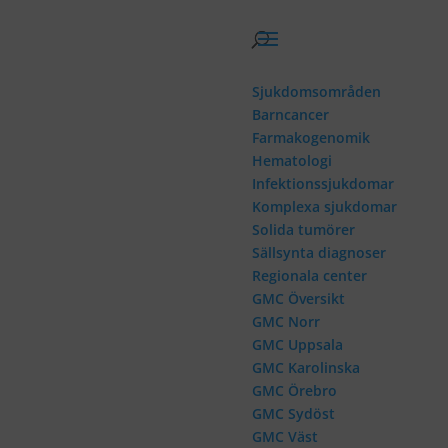
Skip
to
content
Sjukdomsområden
Barncancer
Farmakogenomik
Hematologi
Infektionssjukdomar
Komplexa sjukdomar
Solida tumörer
Sällsynta diagnoser
Regionala center
GMC Översikt
GMC Norr
GMC Uppsala
GMC Karolinska
GMC Örebro
GMC Sydöst
GMC Väst