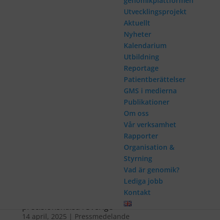
genomikplattformen
Utvecklingsprojekt
Aktuellt
Nyheter
Kalendarium
Utbildning
Reportage
Patientberättelser
GMS i medierna
Publikationer
Om oss
Vår verksamhet
Rapporter
Organisation &
Styrning
Vad är genomik?
Lediga jobb
Kontakt
80 miljoner till GMS förstärker satsningar på
precisionshälsa i Sverige
14 april, 2025
|
Pressmedelande