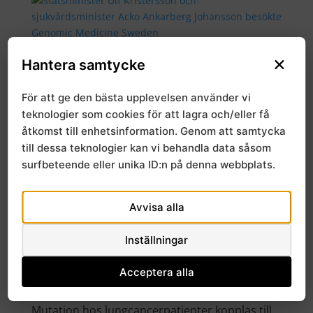
×
Hantera samtycke
Statsminister Ulf Kristersson och
sjukvårdsminister Acko Ankarberg Johansson
besökte Genomic Medicine Sweden
För att ge den bästa upplevelsen använder vi
1 november, 2023
|
Pressmedelande
teknologier som cookies för att lagra och/eller få
åtkomst till enhetsinformation. Genom att samtycka
Barncancer, bred gensekvensering som en del av
till dessa teknologier kan vi behandla data såsom
individanpassad vård och behandling och
surfbeteende eller unika ID:n på denna webbplats.
tillgängliggörande av data var några av de frågor
som berördes när statsminister Ulf Kristersson och
sjukvårdsminister Acko Ankarberg Johansson besökte
Avvisa alla
Genomic Medicine Sweden den 1...
Inställningar
Acceptera alla
Mutation hos lungcancerpatienter kopplas till