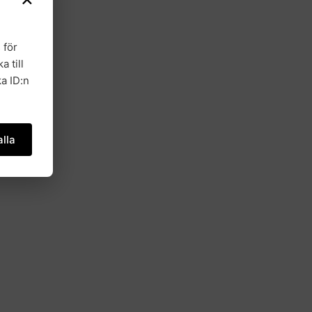
 för
a till
a ID:n
lla