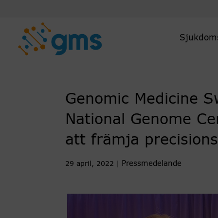
Skip
to
content
Sjukdom
Genomic Medicine S
National Genome Cen
att främja precision
Pressmedelande
29 april, 2022
|