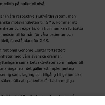
medicin på nationell nivå.
er i våra respektive sjukvårdssystem, men
 danska motsvarigheten till GMS, kommer att
arenheter och expertis om hur man kan fortsätta
medicin till förmån för våra patienter och
dell, föreståndare för GMS.
h National Genome Center fortsätter:
renheter med våra svenska grannar.
terligare samarbetsaktiviteter som hjälper till
maningar när det gäller att implementera
ering samt lagring och tillgång till genomiska
äkerställa att patienter får bästa möjliga
 DNGC och GMS att utbyta erfarenheter från
v genomik och precisionsmedicin inom