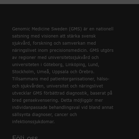
Genomic Medicine Sweden (GMS) är en nationell
satsning med visionen att stärka svensk
sjukvård, forskning och samverkan med
näringslivet inom precisionsmedicin. GMS utgörs
av regioner med universitetssjukvård och
universiteten i Göteborg, Linköping, Lund,
Stockholm, Umeå, Uppsala och Örebro.
Tillsammans med patientorganisationer, hälso-
och sjukvården, universitet och näringslivet
utvecklar GMS förbättrad diagnostik, baserat på
bred gensekvensering. Detta möjliggör mer
individanpassade behandlingsval vid bland annat
sällsynta diagnoser, cancer och
infektionssjukdomar.
Följ oss