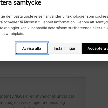
tera samtycke
s att visa på den kliniska nyttan av
 Genom att ta fram gemensamma arbetssätt
t ge den bästa upplevelsen använder vi teknologier som cookies
re och mer framgångsrika framsteg för
gra och/eller få åtkomst till enhetsinformation. Genom att samtyck
recisionsmedicin i sjukvården. Det inkluderar
teknologier kan vi behandla data såsom surfbeteende eller unik
g och datadelning, etiska frågor och
nna webbplats.
derstanding (MoU) undertecknades av Bettina
Avvisa alla
Inställningar
Acceptera a
l under Nordic Precision Medicine Forum i
 att diskutera den framtida utvecklingen av
nter (DNGC) är en myndighet under det
m stödjer utvecklingen av personlig