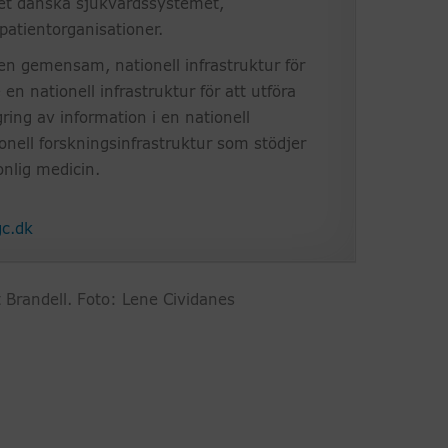
et danska sjukvårdssystemet,
patientorganisationer.
en gemensam, nationell infrastruktur för
 en nationell infrastruktur för att utföra
ing av information i en nationell
nell forskningsinfrastruktur som stödjer
nlig medicin.
gc.dk
 Brandell. Foto: Lene Cividanes