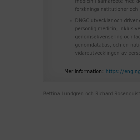
medicin i samarbete med d
forskningsinstitutioner och 
DNGC utvecklar och driver 
personlig medicin, inklusive
genomsekvensering och lagr
genomdatabas, och en natio
vidareutvecklingen av perso
Mer information:
https://eng.n
Bettina Lundgren och Richard Rosenquist