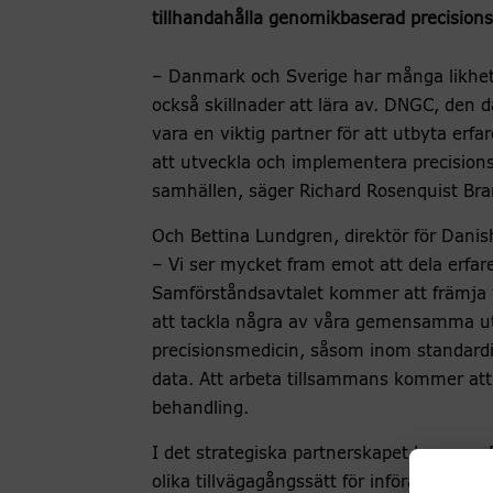
tillhandahålla genomikbaserad precisions
– Danmark och Sverige har många likhet
också skillnader att lära av. DNGC, den
vara en viktig partner för att utbyta erf
att utveckla och implementera precisions
samhällen, säger Richard Rosenquist Bran
Och Bettina Lundgren, direktör för Danis
– Vi ser mycket fram emot att dela erfa
Samförståndsavtalet kommer att främja yt
att tackla några av våra gemensamma ut
precisionsmedicin, såsom inom standardis
data. Att arbeta tillsammans kommer att s
behandling.
I det strategiska partnerskapet kommer
olika tillvägagångssätt för införandet a