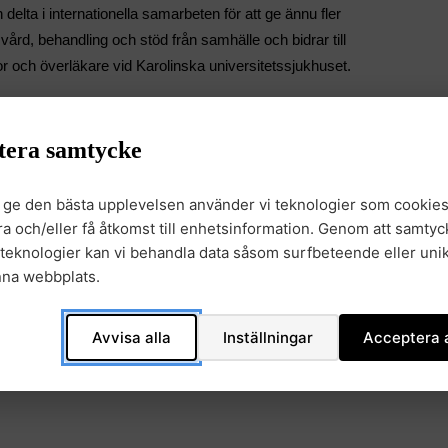
elta i internationella samarbeten för att ge ännu fler
vård, behandling och stöd från samhälle och bidrar till
or och överläkare vid Karolinska universitetssjukhuset.
 av data från barn med cancer. Idag är denna
ngen är ett första steg mot att länka samman storskaliga
tera samtycke
dning av precisionsläkemedel, överlevnadsdata och
r att arbeta i partnerskap med Barncancerfonden, den
t ge den bästa upplevelsen använder vi teknologier som cookies
n och det Svenska barncancerregistret för ett system
gra och/eller få åtkomst till enhetsinformation. Genom att samtyck
precisionsmedicin inom barncancerområdet samtidigt som
teknologier kan vi behandla data såsom surfbeteende eller unik
David Gisselsson Nord, co-chair för GMS Barncancer,
nna webbplats.
 vid Region Skåne.
Avvisa alla
Inställningar
Acceptera a
mentet
.
ett av pilotprojekten som finansieras,
Regeringen