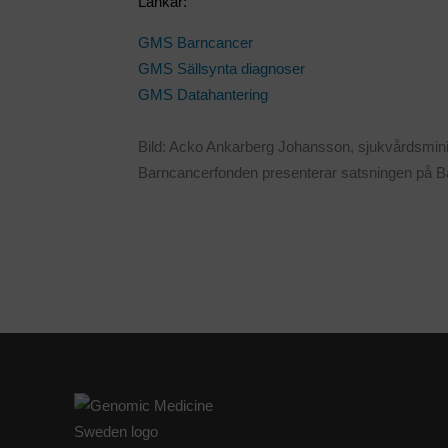
Länkar:
GMS Barncancer
GMS Sällsynta diagnoser
GMS Datahantering
Bild: Acko Ankarberg Johansson, sjukvårdsmini
Barncancerfonden presenterar satsningen på B