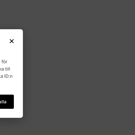
×
 för
a till
a ID:n
lla