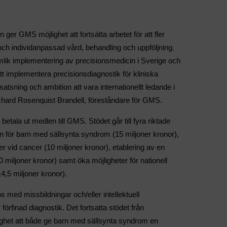
ger GMS möjlighet att fortsätta arbetet för att fler
ik och individanpassad vård, behandling och uppföljning.
ämlik implementering av precisionsmedicin i Sverige och
tt implementera precisionsdiagnostik för kliniska
 satsning och ambition att vara internationellt ledande i
chard Rosenquist Brandell, föreståndare för GMS.
betala ut medlen till GMS. Stödet går till fyra riktade
in för barn med sällsynta syndrom (15 miljoner kronor),
ier vid cancer (10 miljoner kronor), etablering av en
miljoner kronor) samt öka möjligheter för nationell
4,5 miljoner kronor).
s med missbildningar och/eller intellektuell
rfinad diagnostik. Det fortsatta stödet från
ighet att både ge barn med sällsynta syndrom en