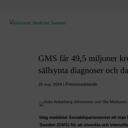
Skip
to
content
GMS får 49,5 miljoner kron
sällsynta diagnoser och d
Pressmedelande
20 maj, 2024
|
Idag meddelar Socialdepartementet att man b
Sweden (GMS) för att utveckla och intensifi