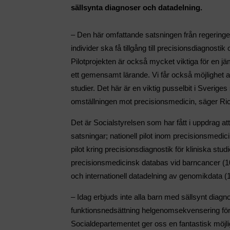
sällsynta diagnoser och datadelning.
– Den här omfattande satsningen från regeringen 
individer ska få tillgång till precisionsdiagnost
Pilotprojekten är också mycket viktiga för en j
ett gemensamt lärande. Vi får också möjlighet a
studier. Det här är en viktig pusselbit i Sveriges
omställningen mot precisionsmedicin, säger Ri
Det är Socialstyrelsen som har fått i uppdrag att 
satsningar; nationell pilot inom precisionsmedic
pilot kring precisionsdiagnostik för kliniska stud
precisionsmedicinsk databas vid barncancer (10 
och internationell datadelning av genomikdata (1
– Idag erbjuds inte alla barn med sällsynt diagno
funktionsnedsättning helgenomsekvensering för fö
Socialdepartementet ger oss en fantastisk möjl