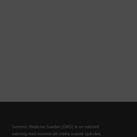
Genomic Medicine Sweden (GMS) är en nationell
satsning med visionen att stärka svensk sjukvård,