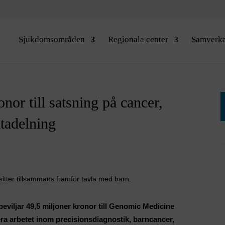
Sjukdomsområden
Regionala center
Samverk
or till satsning på cancer,
atadelning
eviljar 49,5 miljoner kronor till Genomic Medicine
era arbetet inom precisionsdiagnostik, barncancer,