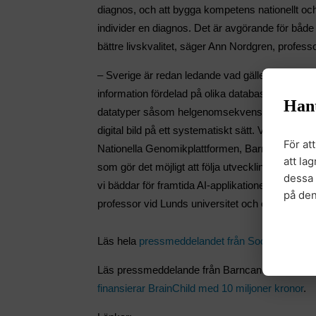
diagnos, och att bygga kompetens nationellt och d
individer en diagnos. Det är avgörande för både 
bättre livskvalitet, säger Ann Nordgren, profess
– Sverige är redan ledande vad gäller insamling
information fördelad på olika databaser. Satsni
Han
datatyper såsom helgenomsekvensering, använ
digital bild på ett systematiskt sätt. Vi komme
För at
Nationella Genomikplattformen, Barntumörbanke
att la
som gör det möjligt att följa utvecklingen av 
dessa 
vi bäddar för framtida AI-applikationer, säger 
på de
professor vid Lunds universitet och överläkare
Läs hela
pressmeddelandet från Socialdeparte
Läs pressmeddelande från Barncancerfonden om 
finansierar BrainChild med 10 miljoner kronor
.