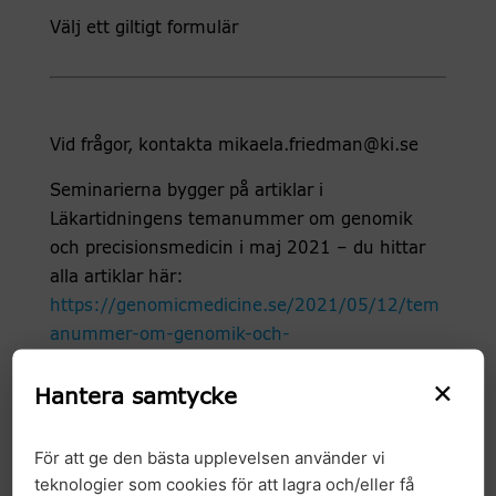
Välj ett giltigt formulär
Vid frågor, kontakta mikaela.friedman@ki.se
Seminarierna bygger på artiklar i
Läkartidningens temanummer om genomik
och precisionsmedicin i maj 2021 – du hittar
alla artiklar här:
https://genomicmedicine.se/2021/05/12/tem
anummer-om-genomik-och-
precisionsmedicin/
.
×
Hantera samtycke
Välkommen!
För att ge den bästa upplevelsen använder vi
teknologier som cookies för att lagra och/eller få