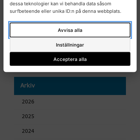
dessa teknologier kan vi behandla data såsom
surfbeteende eller unika ID:n på denna webbplats.
Avvisa alla
Kalendarium information
Start datum:
12.00 8 oktober, 2021
Inställningar
Slut datum:
12.45 8 oktober, 2021
Plats:
Digitalt
Acceptera alla
Arkiv
2026
2025
2024