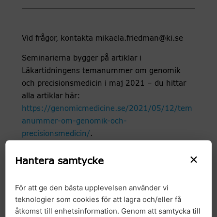
Vid frågor, kontakta mikaela.friedman@ki.se
Seminarierna bygger på artiklar i
Läkartidningens temanummer om genomik
och precisionsmedicin i maj 2021 – du hittar
alla artiklar här:
https://genomicmedicine.se/2021/05/12/tem
anummer-om-genomik-och-
precisionsmedicin/
.
×
Hantera samtycke
Välkommen!
För att ge den bästa upplevelsen använder vi
teknologier som cookies för att lagra och/eller få
åtkomst till enhetsinformation. Genom att samtycka till