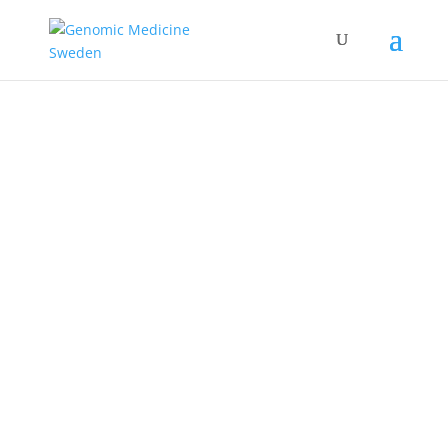
Precisionsmedicin i
praktiken –
Bröstcancer
Grattis till avklarad
kurs!