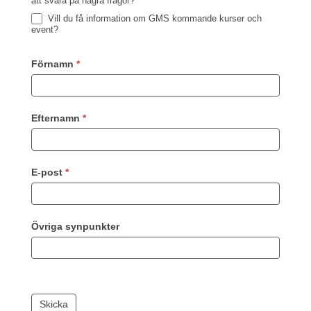
att svara på några frågor?
i
Vill du få information om GMS kommande kurser och
praktiken
event?
-
Bröstcancer
Förnamn
*
Efternamn
*
E-post
*
Övriga synpunkter
Skicka