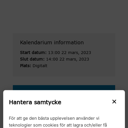
Kalendarium information
Start datum:
13:00 22 mars, 2023
Slut datum:
14:00 22 mars, 2023
Plats:
Digitalt
Arkiv
×
Hantera samtycke
2026
För att ge den bästa upplevelsen använder vi
2025
teknologier som cookies för att lagra och/eller få