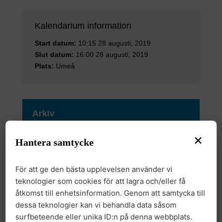
Kalendarium information
Start datum:
10:15 28 augusti, 2019
Slut datum:
16:00 28 augusti, 2019
Plats:
Umeå
Arkiv
×
2026
Hantera samtycke
2025
För att ge den bästa upplevelsen använder vi
teknologier som cookies för att lagra och/eller få
2024
åtkomst till enhetsinformation. Genom att samtycka till
dessa teknologier kan vi behandla data såsom
2023
surfbeteende eller unika ID:n på denna webbplats.