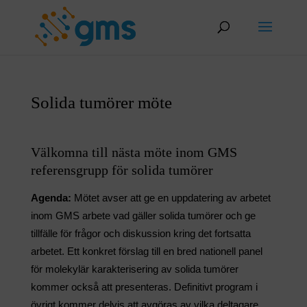
Skip
to
content
Solida tumörer möte
Välkomna till nästa möte inom GMS
referensgrupp för solida tumörer
Agenda:
Mötet avser att ge en uppdatering av arbetet
inom GMS arbete vad gäller solida tumörer och ge
tillfälle för frågor och diskussion kring det fortsatta
arbetet. Ett konkret förslag till en bred nationell panel
för molekylär karakterisering av solida tumörer
kommer också att presenteras. Definitivt program i
övrigt kommer delvis att avgöras av vilka deltagare