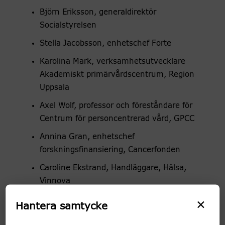
Björn Eriksson, generaldirektör
Socialstyrelsen
Stella Jacobsson, enhetschef Forte
Karolina Mark, verksamhetsutvecklare
Akademiskt primärvårdscentrum, Region
Uppsala
Axel Wolf, professor och föreståndare för
Centrum för personcentrerad vård, GPCC
Annina Gran, enhetschef
forskningsfinansiering, Cancerfonden
Caroline Ekstrand, Handläggare, Hälsa,
Vinnova
×
Richard Rosenquist Brandell, professor
Hantera samtycke
Karolinska Institutet och föreståndare för