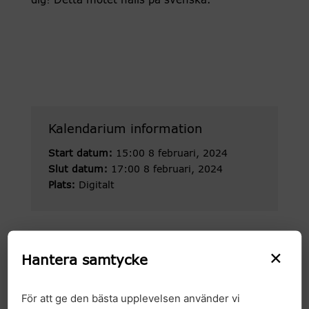
dig! Detta mötet hålls på svenska.
Kalendarium information
Start datum:
15:00 8 februari, 2024
Slut datum:
17:00 8 februari, 2024
Plats:
Digitalt
×
Arkiv
Hantera samtycke
2026
För att ge den bästa upplevelsen använder vi