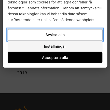
teknologier som cookies för att lagra och/eller få
2025
åtkomst till enhetsinformation. Genom att samtycka till
dessa teknologier kan vi behandla data såsom
2024
surfbeteende eller unika ID:n på denna webbplats.
2023
Avvisa alla
2022
Inställningar
2021
Acceptera alla
2020
2019