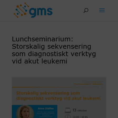
Skip
to
content
Lunchseminarium:
Storskalig sekvensering
som diagnostiskt verktyg
vid akut leukemi