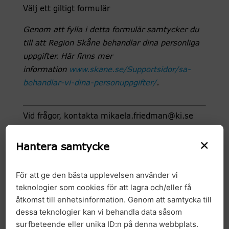
Välj ett giltigt formulär
Genom att fylla i detta formulär samtycker du
till att Region Skåne behandlar dina personliga
uppgifter. Här finns mer
information
www.skane.se/Supportsidor/sa-
behandlar-vi-dina-personuppgifter/
.
Vid frågor, kontakta mikaela.friedman@ki.se
Välkommen!
×
Hantera samtycke
För att ge den bästa upplevelsen använder vi
teknologier som cookies för att lagra och/eller få
åtkomst till enhetsinformation. Genom att samtycka till
dessa teknologier kan vi behandla data såsom
surfbeteende eller unika ID:n på denna webbplats.