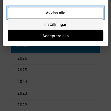
Kalendarium information
Start datum:
12:00 13 oktober, 2023
Avvisa alla
Slut datum:
12:45 13 oktober, 2023
Plats:
Digitalt
Inställningar
Acceptera alla
Arkiv
2026
2025
2024
2023
2022