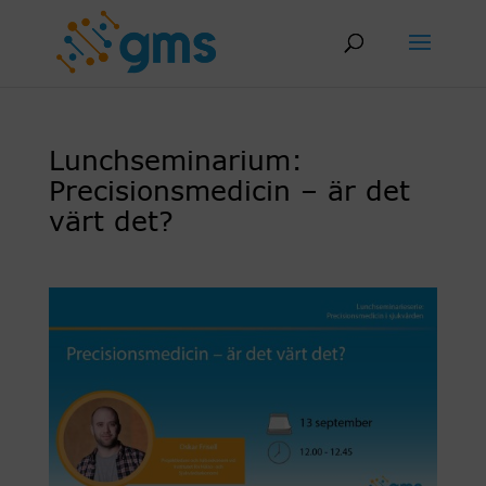
Skip
to
content
Lunchseminarium:
Precisionsmedicin – är det
värt det?