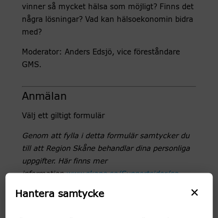
vinner så mycket hälsa som möjligt? Finns det
några lösningar? Vad kan hälsoekonomin bidra
med?
Moderator: Anders Edsjö, vice föreståndare
GMS.
Anmälan
Välj ett giltigt formulär
Genom att fylla i detta formulär samtycker du
till att Region Skåne behandlar dina personliga
uppgifter. Här finns mer
information
www.skane.se/Supportsidor/sa-
×
behandlar-vi-dina-personuppgifter/
.
Hantera samtycke