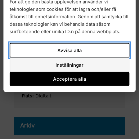
Vid frågor, kontakta mikaela.friedman@ki.se
För att ge den bästa upplevelsen använder vi
teknologier som cookies för att lagra och/eller få
Välkommen!
åtkomst till enhetsinformation. Genom att samtycka till
dessa teknologier kan vi behandla data såsom
surfbeteende eller unika ID:n på denna webbplats.
Avvisa alla
Inställningar
Kalendarium information
Acceptera alla
Start datum:
12:00 13 september, 2024
Slut datum:
12:45 13 september, 2024
Plats:
Digitalt
Arkiv