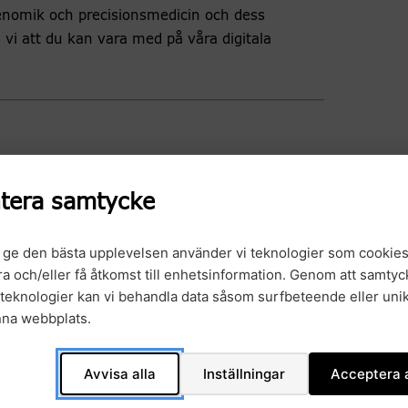
genomik och precisionsmedicin och dess
 vi att du kan vara med på våra digitala
tera samtycke
ta) av patienter med KRAS-muterad
an GMS, lungcancerregistret och
t ge den bästa upplevelsen använder vi teknologier som cookies
gra och/eller få åtkomst till enhetsinformation. Genom att samtyck
gi, Göteborgs universitet, Sahlgrenska
teknologier kan vi behandla data såsom surfbeteende eller unik
nna webbplats.
å Lungonkologiskt Centrum, Karolinska
, Nationella lungcancerregistret
Avvisa alla
Inställningar
Acceptera a
vare, Amgen