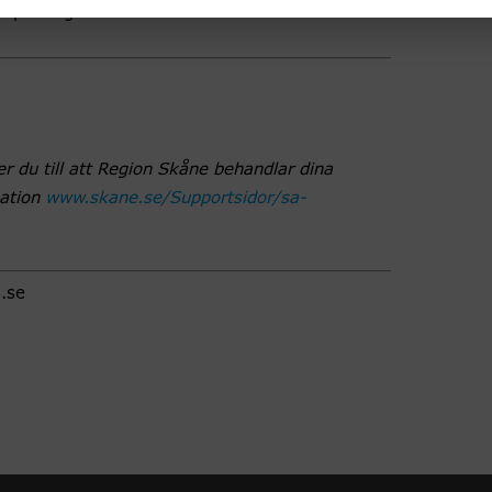
i patologi vid Umeå universitet
r du till att Region Skåne behandlar dina
mation
www.skane.se/Supportsidor/sa-
.se