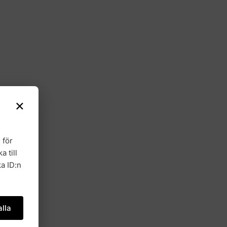
×
 för
a till
a ID:n
lla