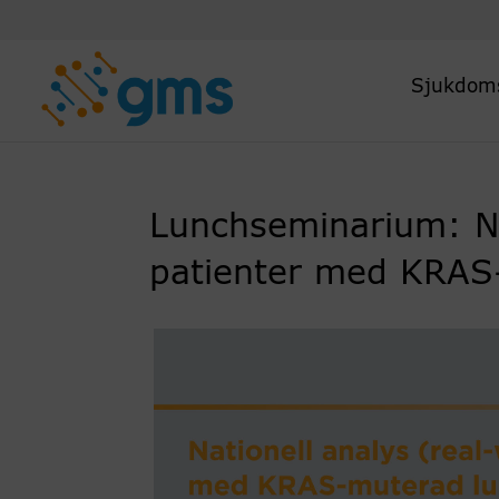
Skip
to
content
Sjukdom
Lunchseminarium: Na
patienter med KRAS