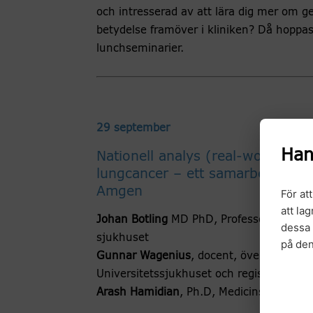
och intresserad av att lära dig mer om 
betydelse framöver i kliniken? Då hoppas
lunchseminarier.
29 september
Han
Nationell analys (real-world-da
lungcancer – ett samarbete mell
Amgen
För at
att la
Johan Botling
MD PhD, Professor i patolo
dessa 
sjukhuset
på de
Gunnar Wagenius
, docent, överläkare p
Universitetssjukhuset och registerhållare
Arash Hamidian
, Ph.D, Medicinsk Rådgi