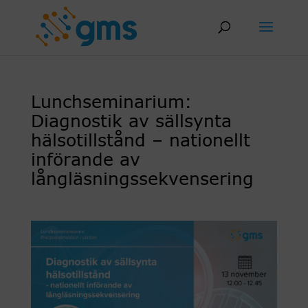
Skip
to
content
Lunchseminarium:
Diagnostik av sällsynta
hälsotillstånd – nationellt
införande av
långläsningssekvensering