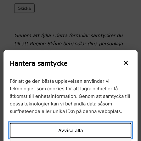
Skicka
Genom att fylla i detta formulär samtycker du
till att Region Skåne behandlar dina personliga
uppgifter. Här finns mer
×
information
www.skane.se/Supportsidor/sa-
Hantera samtycke
behandlar-vi-dina-personuppgifter/
.
För att ge den bästa upplevelsen använder vi
teknologier som cookies för att lagra och/eller få
Under hösten 2026 fortsätter vi med
åtkomst till enhetsinformation. Genom att samtycka till
seminarieserien om precisionsmedicin och
dessa teknologier kan vi behandla data såsom
dess implementering i vården. Är du läkare
surfbeteende eller unika ID:n på denna webbplats.
eller arbetar inom annat yrke i sjukvården och
intresserad av att lära dig mer om genomik
Avvisa alla
och precisionsmedicin och dess betydelse
framöver i kliniken? Då hoppas vi att du kan