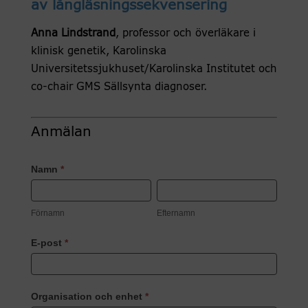
av långläsningssekvensering
Anna Lindstrand
, professor och överläkare i
klinisk genetik, Karolinska
Universitetssjukhuset/Karolinska Institutet och
co-chair GMS Sällsynta diagnoser.
Anmälan
Registrering
Namn
*
Lunchseminarieserium
Förnamn
Efternamn
13
Förnamn
Efternamn
november
Anna
E-post
*
Lindstrand
Organisation och enhet
*