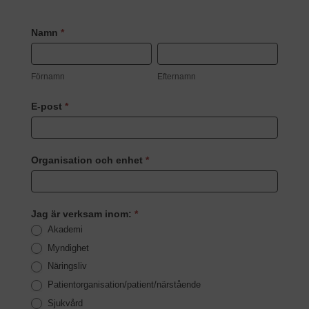
Registrering
Namn
*
Lunchseminarieserium
Förnamn
Efternamn
5
Förnamn
Efternamn
juni
Etienne
E-post
*
Richer
Organisation och enhet
*
Jag är verksam inom:
*
Akademi
Myndighet
Näringsliv
Patientorganisation/patient/närstående
Sjukvård