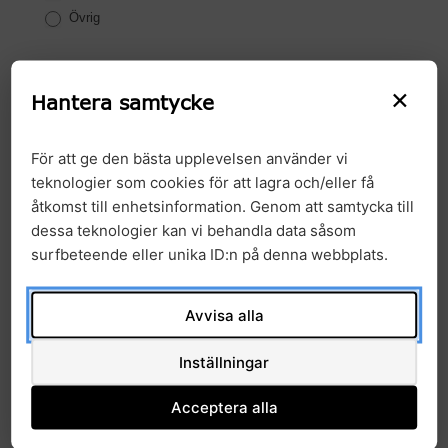
Övrig
Jag vill ta del av GMS kommande information och
×
event
Hantera samtycke
Ja
För att ge den bästa upplevelsen använder vi
teknologier som cookies för att lagra och/eller få
åtkomst till enhetsinformation. Genom att samtycka till
dessa teknologier kan vi behandla data såsom
surfbeteende eller unika ID:n på denna webbplats.
Skicka
Avvisa alla
Inställningar
Genom att fylla i detta formulär samtycker du
till att Region Skåne behandlar dina personliga
Acceptera alla
uppgifter. Här finns mer
information
www.skane.se/Supportsidor/sa-