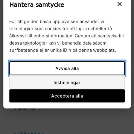
×
känner sig tillräckligt förberedda för att tolka
Hantera samtycke
resultaten och vägleda...
För att ge den bästa upplevelsen använder vi
teknologier som cookies för att lagra och/eller få
Global kommission ska bana
åtkomst till enhetsinformation. Genom att samtycka till
dessa teknologier kan vi behandla data såsom
väg för jämlik precisionshälsa
surfbeteende eller unika ID:n på denna webbplats.
Nyheter
26 maj, 2026
|
Avvisa alla
En nybildad kommission, The Lancet Commission
on Precision Health, ska ta fram
rekommendationer för hur precisionshälsa kan
Inställningar
införas i hälso- och sjukvård världen över.
Acceptera alla
Forskare från Karolinska Institutet, Lunds
universitet och Genomic Medicine Sweden
medverkar i...