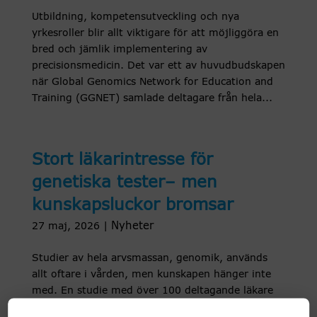
Utbildning, kompetensutveckling och nya
yrkesroller blir allt viktigare för att möjliggöra en
bred och jämlik implementering av
precisionsmedicin. Det var ett av huvudbudskapen
när Global Genomics Network for Education and
Training (GGNET) samlade deltagare från hela...
Stort läkarintresse för
genetiska tester– men
kunskapsluckor bromsar
Nyheter
27 maj, 2026
|
Studier av hela arvsmassan, genomik, används
allt oftare i vården, men kunskapen hänger inte
med. En studie med över 100 deltagande läkare
från olika specialiteter visar att bara en minoritet