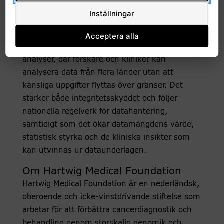
jämförbara och möjliga att återanvända för
Inställningar
forskning, kvalitetsuppföljning samt utveckling
av nya diagnostiska metoder och behandlingar.
Acceptera alla
På sikt är målet att möjliggöra federerade
analyser, där forskare och kliniker kan
analysera data från flera länder utan att
känsliga uppgifter flyttas över gränser. Det
stärker både integritetsskyddet och följer
nationella regelverk för datahantering,
samtidigt som det ökar datamängdens värde,
statistisk styrka och de kliniska insikter som
kan utvinnas ur dataunderlagen.
Om Hartwig Medical Foundation
Hartwig Medical Foundation
är en nederländsk,
oberoende och icke-vinstdrivande stiftelse som
arbetar för att förbättra cancerdiagnostik och
behandling genom storskalig genomik och