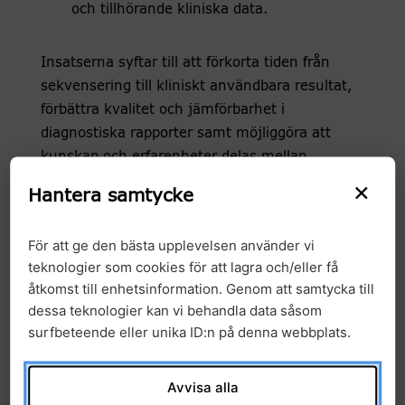
och tillhörande kliniska data.
Insatserna syftar till att förkorta tiden från
sekvensering till kliniskt användbara resultat,
förbättra kvalitet och jämförbarhet i
diagnostiska rapporter samt möjliggöra att
kunskap och erfarenheter delas mellan
sjukvårdssystem.
×
Hantera samtycke
Gemensam utveckling av sekundär
användning av data
För att ge den bästa upplevelsen använder vi
En central ambition i partnerskapet är att
teknologier som cookies för att lagra och/eller få
åtkomst till enhetsinformation. Genom att samtycka till
skapa nytta genom att bättre ta tillvara på de
dessa teknologier kan vi behandla data såsom
genomiska och kliniska data som genereras
surfbeteende eller unika ID:n på denna webbplats.
inom den rutinmässiga vården. Genom
standardisering och harmonisering av
datamodeller ska GMS och Hartwig göra data
Avvisa alla