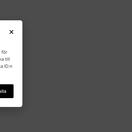
×
 för
a till
a ID:n
lla