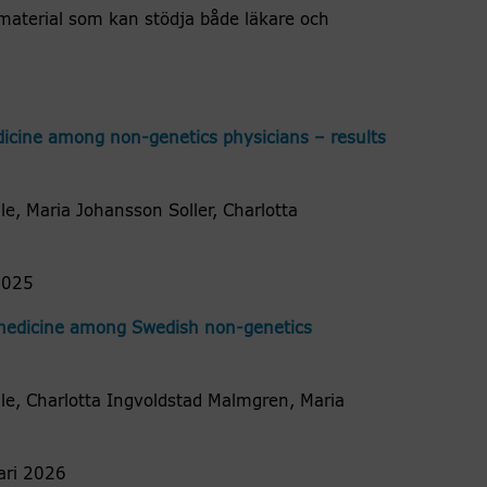
tmaterial som kan stödja både läkare och
icine among non-genetics physicians – results
le, Maria Johansson Soller, Charlotta
2025
 medicine among Swedish non-genetics
le, Charlotta Ingvoldstad Malmgren, Maria
ari 2026