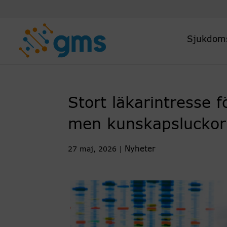
Skip
to
content
Sjukdom
Stort läkarintresse f
men kunskapsluckor
Nyheter
27 maj, 2026
|