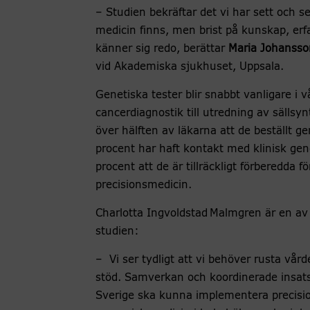
– Studien bekräftar det vi har sett och 
medicin finns, men brist på kunskap, erf
känner sig redo, berättar
Maria Johansson
vid Akademiska sjukhuset, Uppsala.
Genetiska tester blir snabbt vanligare i 
cancerdiagnostik till utredning av sällsyn
över hälften av läkarna att de beställt g
procent har haft kontakt med klinisk ge
procent att de är tillräckligt förberedda
precisionsmedicin.
Charlotta
Ingvoldstad
Malmgren är en av i
studien:
– Vi ser tydligt att vi behöver rusta vå
stöd. Samverkan och koordinerade insatser
Sverige ska kunna implementera precisio