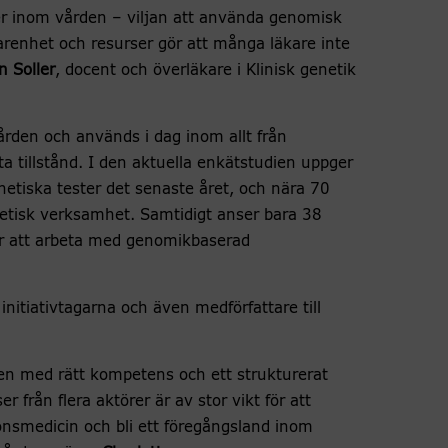
ser inom vården – viljan att använda genomisk
arenhet och resurser gör att många läkare inte
 Soller
, docent och överläkare i Klinisk genetik
vården och används i dag inom allt från
ta tillstånd. I den aktuella enkätstudien uppger
enetiska tester det senaste året, och nära 70
netisk verksamhet. Samtidigt anser bara 38
 för att arbeta med genomikbaserad
nitiativtagarna och även medförfattare till
rden med rätt kompetens och ett strukturerat
 från flera aktörer är av stor vikt för att
nsmedicin och bli ett föregångsland inom