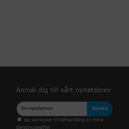
Anmäl dig till vårt nyhetsbrev
Epost
behandling av mina
Jag samtycker till
personuppgifter