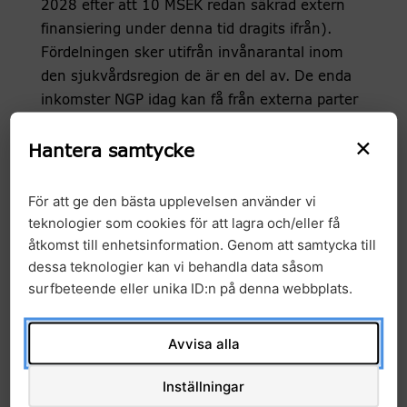
2028 efter att 10 MSEK redan säkrad extern
finansiering under denna tid dragits ifrån).
Fördelningen sker utifrån invånarantal inom
den sjukvårdsregion de är en del av. De enda
inkomster NGP idag kan få från externa parter
är ersättning av direkta kostnader vid t ex
×
tillgängliggörande av data. NGP är alltså idag
Hantera samtycke
ett avtalsstyrt samarbete där ingående parter
samverkar för att hålla nere gemensamma
För att ge den bästa upplevelsen använder vi
kostnader och där ingen vinst genereras.
teknologier som cookies för att lagra och/eller få
åtkomst till enhetsinformation. Genom att samtycka till
dessa teknologier kan vi behandla data såsom
surfbeteende eller unika ID:n på denna webbplats.
Arkiv
Avvisa alla
2026
Inställningar
2025