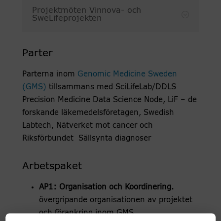
Projektmöten Vinnova- och
SweLifeprojekten
P
arter
Parterna inom
Genomic Medicine Sweden
(GMS)
tillsammans med SciLifeLab/DDLS
Precision Medicine Data Science Node, LiF – de
forskande läkemedelsföretagen, Swedish
Labtech, Nätverket mot cancer och
Riksförbundet Sällsynta diagnoser​
Arbetspaket
AP1: Organisation och Koordinering.
övergripande organisationen av projektet
och förankring inom GMS