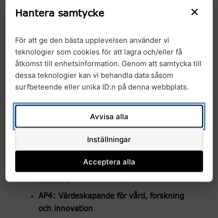
Ansvarig
: Per Sikora, Annelie Lago, Anders
×
Hantera samtycke
Edsjö, Mirja Carlsson Möller
AP2: Teknisk infrastruktur inom NGP
För att ge den bästa upplevelsen använder vi
arkitekturfrågor, tekniska lösningar,
teknologier som cookies för att lagra och/eller få
uppskalning av NGP samt lösningar för
åtkomst till enhetsinformation. Genom att samtycka till
molnberäkningar
dessa teknologier kan vi behandla data såsom
Ansvarig
: Magnus Höckerström och Per
surfbeteende eller unika ID:n på denna webbplats.
Sikora
Avvisa alla
AP3: Applikationer och tjänster inom NGP
utveckla nationella applikationer och
Inställningar
tjänster som möter de behov som
identifierats inom projektet med NGP som
Acceptera alla
grund
Ansvarig
: Mårten Lindqvist
AP4: Värdeskapande för vård, forskning
och innovation