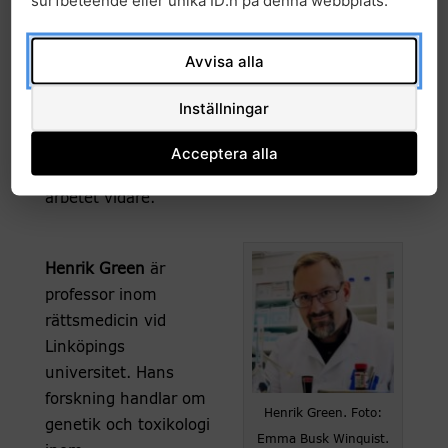
gemensamt mål.
Avvisa alla
Ny co-chair till GMS
Farmakogenomik
Inställningar
Under hösten 2025 började även en ny co-
chair för GMS Farmakogenomik, Henrik Green,
Acceptera alla
som tillsammans med Mia Wadelius, leder
arbetet vidare.
Henrik Green
är
professor inom
rättsmedicin vid
Linköpings
universitet. Hans
forskning handlar om
Henrik Green. Foto:
genetik och toxikologi
Emma Busk Winquist.