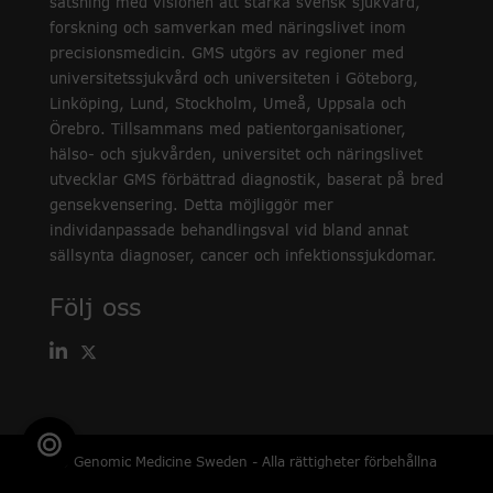
satsning med visionen att stärka svensk sjukvård,
forskning och samverkan med näringslivet inom
precisionsmedicin. GMS utgörs av regioner med
universitetssjukvård och universiteten i Göteborg,
Linköping, Lund, Stockholm, Umeå, Uppsala och
Örebro. Tillsammans med patientorganisationer,
hälso- och sjukvården, universitet och näringslivet
utvecklar GMS förbättrad diagnostik, baserat på bred
gensekvensering. Detta möjliggör mer
individanpassade behandlingsval vid bland annat
sällsynta diagnoser, cancer och infektionssjukdomar.
Följ oss
© Genomic Medicine Sweden - Alla rättigheter förbehållna