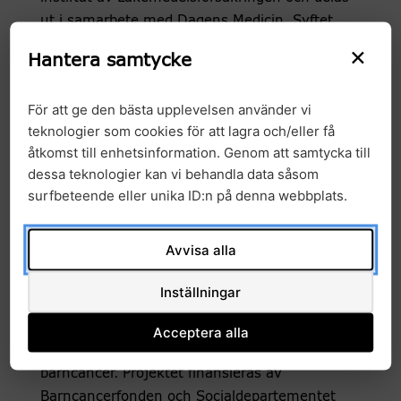
ut i samarbete med Dagens Medicin. Syftet
med priset är att uppmärksamma behovet av
×
Hantera samtycke
en bättre och säkrare läkemedelsanvändning,
för att minska risken för läkemedelsskador.
För att ge den bästa upplevelsen använder vi
Vinnarna får en prissumma på 100 000 kronor.
teknologier som cookies för att lagra och/eller få
åtkomst till enhetsinformation. Genom att samtycka till
Läs hela nyheten om Guldpillret
dessa teknologier kan vi behandla data såsom
Om GMS Barncancer
surfbeteende eller unika ID:n på denna webbplats.
Satsning ökar kunskapen om varför
barncancer uppstår och förbättrar
Avvisa alla
möjligheterna att ställa en snabbare och mer
detaljerad diagnos och därmed erbjuda en
Inställningar
effektivare behandling. Målet är att göra
rutinmässig analys av alla gener, så kallad
Acceptera alla
helgenomsekvensering, vid alla typer av
barncancer. Projektet finansieras av
Barncancerfonden och Socialdepartementet