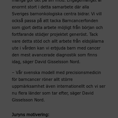
många gör det på sin fritid. Engagemanget är
enormt stort i detta samarbete där alla
Sveriges barnonkologiska centra bidrar. Vi vill
också passa på att tacka Barncancerfonden
som gjort detta arbete möjligt från början och
fortfarande stödjer projektet generöst. Tack
vare detta stöd och allt arbete från eldsjälarna
ute i vården kan vi erbjuda barn med cancer
den mest avancerade diagnostik som finns
idag, säger David Gisselsson Nord.
– Vår svenska modell med precisionsmedicin
för barncancer röner allt större
uppmärksamhet även internationellt och vi ser
nu flera länder som tar efter, säger David
Gisselsson Nord.
Juryns motivering: