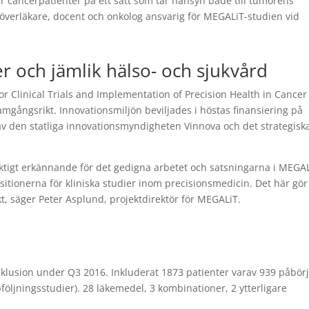
 cancerpatienter på ett sätt som tar hänsyn både till tumörens
 överläkare, docent och onkolog ansvarig för MEGALiT-studien vid
er och jämlik hälso- och sjukvård
r Clinical Trials and Implementation of Precision Health in Cancer
ramgångsrikt. Innovationsmiljön beviljades i höstas finansiering på
v den statliga innovationsmyndigheten Vinnova och det strategisk
iktigt erkännande för det gedigna arbetet och satsningarna i MEGAL
 positionerna för kliniska studier inom precisionsmedicin. Det här gör
kt, säger Peter Asplund, projektdirektör för MEGALiT.
lusion under Q3 2016. Inkluderat 1873 patienter varav 939 påbörj
följningsstudier). 28 läkemedel, 3 kombinationer, 2 ytterligare