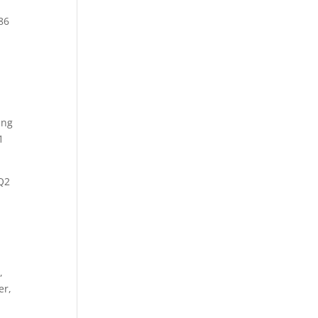
 86
ing
1
 Q2
,
er,