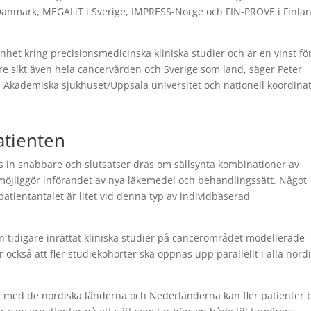
 Danmark, MEGALiT i Sverige, IMPRESS-Norge och FIN-PROVE i Finla
nhet kring precisionsmedicinska kliniska studier och är en vinst fö
gre sikt även hela cancervården och Sverige som land, säger Peter
d Akademiska sjukhuset/Uppsala universitet och nationell koordina
atienten
n snabbare och slutsatser dras om sällsynta kombinationer av
öjliggör införandet av nya läkemedel och behandlingssätt. Något
 patientantalet är litet vid denna typ av individbaserad
 tidigare inrättat kliniska studier på cancerområdet modellerade
också att fler studiekohorter ska öppnas upp parallellt i alla nord
 med de nordiska länderna och Nederländerna kan fler patienter b