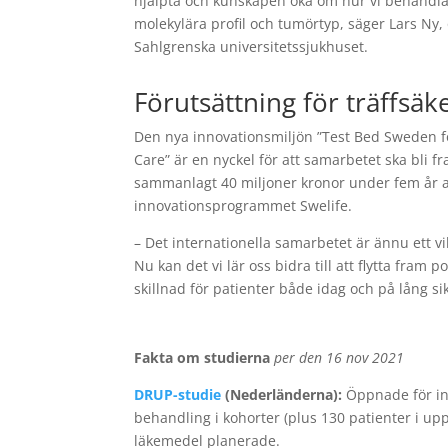
hjälpta och kunskapen öka om hur vi behandlar
molekylära profil och tumörtyp, säger Lars Ny,
Sahlgrenska universitetssjukhuset.
Förutsättning för träffsäk
Den nya innovationsmiljön ”Test Bed Sweden fo
Care” är en nyckel för att samarbetet ska bli f
sammanlagt 40 miljoner kronor under fem år a
innovationsprogrammet Swelife.
– Det internationella samarbetet är ännu ett v
Nu kan det vi lär oss bidra till att flytta fram
skillnad för patienter både idag och på lång si
Fakta om studierna
per den 16 nov 2021
DRUP-studie
(Nederländerna):
Öppnade för ink
behandling i kohorter (plus 130 patienter i upp
läkemedel planerade.