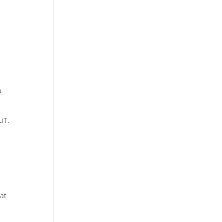
a
iT.
at