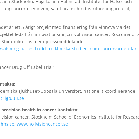
an i Stockholm, Högskolan i Halmstad, Institutet för Hälso- och
, Lungcancerföreningen, samt branschindustriföreningarna Lif,
t är ett 5-årigt projekt med finansiering från Vinnova via det
jektet leds från innovationsmiljön Nollvision cancer. Koordinator 
 i Stockholm. Läs mer i pressmeddelande:
4/satsning-pa-testbadd-for-kliniska-studier-inom-cancervarden-far-
ncer Drug Off-Label Trial”.
ntakta:
ademiska sjukhuset/Uppsala universitet, nationellt koordinerande
n@igp.uu.se
precision health in cancer kontakta:
lvision cancer, Stockholm School of Economics Institute for Resear
@hhs.se
,
www.nollvisioncancer.se