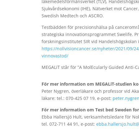
läkemedelsförmånsverket (TLV), Handelshögskol
Sjukvårdsekonomi (IHE), Nätverket mot Cancer
Swedish Medtech och ASCRO.
Testbädden för precisionshälsa på cancerområde
strategiska innovationsprogrammet Swelife. Pro
forskningsinstitutet SIR vid Handelshögskolan
https://nollvisioncancer.se/nyheter/2021/09/2
vinnovastod/
MEGALiT står för ”A MolEcularly Guided Anti-Ca
För mer information om MEGALiT-studien ko
Peter Nygren, överläkare och professor vid Ak
läkare: tel.: 070-425 07 19, e-post:
peter.nygre
För mer information om Test bed Sweden for 
Ebba Hallersjö Hult, verksamhetsledare för Nol
tel. 072-711 44 91, e-post:
ebba.hallersjo.hult