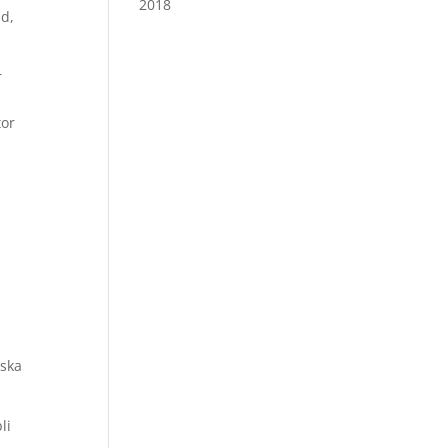
2018
nd,
r
tor
iska
li