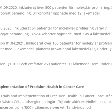
1.09.2020. Inkluderat över 500 patienter för molekylär profilering,
åbörjat behandling. 34 kohorter öppnade med 12 läkemedel
.2020. Inkluderat 54 patienter för molekylär profilering varav 7
örjat behandling. 3 av 4 kohorter öppnade, med 3 av 4 läkemedel.
on 01.04.2021. Inkluderat över 100 patienter för molekylär profiler
ter med 8 läkemedel, planerat utökat antal läkemedel (23) under Q
sion Q1 2022 och omfattar 250 patienter. 12 läkemedel som under
mplementation of Precision Health in Cancer Care
 Trials and Implementation of Precision Health in Cancer Care” står
Västra Götalandsregionen ingår, följande aktörer: Nollvision canc
ncercentrum (RCC), Läkemedelsverket, Tandvårds- och