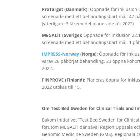
ProTarget (Danmark)
: Öppnade för inklusion 0
screenade med ett behandlingsbart mål, 47 p
(ytterligare 3 läkemedel planerade för 2022)
MEGALiT (Sverige):
Öppnade för inklusion 22.10
screenade med ett behandlingsbart mål, 1 påb
IMPRESS-Norway
(Norge):
Öppnade för inklusi
varav 26 påbörjat behandling. 23 öppna kohor
2022.
FINPROVE (Finland):
Planeras öppna för inklu
2022 utökas till 15.
Om Test Bed Sweden for Clinical Trials and I
Bakom initiativet ”Test Bed Sweden for Clinical
förutom MEGALiT där såväl Region Uppsala och 
Genomic Medicine Sweden (GMS), Regionala ca