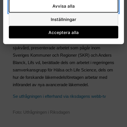
för att implementera precisionsmedicin i vården
Avvisa alla
berättade Anna Martling, Karolinska Institutet och
Region Stockholm; Claes Lundström, Linköpings
Inställningar
universitet samt Richard Rosenquist Brandell,
Acceptera alla
Genomic Medicine Sweden och Karolinska Institutet.
Emma Spak, chef för sektionen för hälso- och
sjukvård, presenterade arbetet som pågår inom
Sveriges Kommuner och Regioner (SKR) och Anders
Blanck, Lifs vd, berättade dels om arbetet i regeringens
samverkansgrupp för Hälsa och Life Science, dels om
hur de forskande läkemedelsföretagen arbetar med
införandet av nya avancerade läkemedel.
Se utfrågningen i efterhand via riksdagens webb-tv
Foto: Utfrågningen i Riksdagen