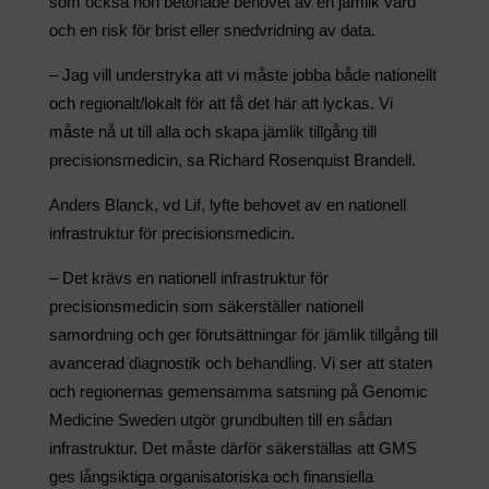
som också hon betonade behovet av en jämlik vård
och en risk för brist eller snedvridning av data.
– Jag vill understryka att vi måste jobba både nationellt
och regionalt/lokalt för att få det här att lyckas. Vi
måste nå ut till alla och skapa jämlik tillgång till
precisionsmedicin, sa Richard Rosenquist Brandell.
Anders Blanck, vd Lif, lyfte behovet av en nationell
infrastruktur för precisionsmedicin.
– Det krävs en nationell infrastruktur för
precisionsmedicin som säkerställer nationell
samordning och ger förutsättningar för jämlik tillgång till
avancerad diagnostik och behandling. Vi ser att staten
och regionernas gemensamma satsning på Genomic
Medicine Sweden utgör grundbulten till en sådan
infrastruktur. Det måste därför säkerställas att GMS
ges långsiktiga organisatoriska och finansiella