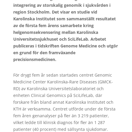
integrering av storskalig genomik i sjukvården i
region Stockholm. Det visar en studie vid
Karolinska Institutet som sammanställt resultatet
av de första fem årens samarbete kring
helgenomsekvensering mellan Karolinska
Universitetssjukhuset och SciLifeLab. Arbetet
publiceras i tidskriften Genome Medicine och utgör
en grund för den framväxande
precisionsmedicinen.
För drygt fem år sedan startades centret Genomic
Medicine Center Karolinska-Rare Diseases (GMCK-
RD) av Karolinska Universitetslaboratoriet och
enheten Clinical Genomics på SciLifeLab, där
forskare från bland annat Karolinska Institutet och
KTH är verksamma. Centret utförde under de första
fem åren genanalyser på fler än 3 219 patienter,
vilket ledde till klinisk diagnos för fler än 1 287
patienter (40 procent) med sällsynta sjukdomar.