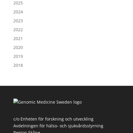
2025
2024
2023
2022
2021
2020
2019
2018
c/o Enheten för forskning och utveckling
Avdelningen för hälso- och sjukvårdsstyrning
Region Skåne