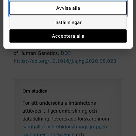
Läs hela pressmeddelande på engelska
Avvisa alla
Publikation:
Inställningar
Middleton A., Milne R. and Almarri M.A. et al.
(2020). Global public perceptions of genomic
Acceptera alla
data sharing: what shapes the willingness to
donate DNA and health data? American Journal
of Human Genetics.
DOI:
https://doi.org/10.1016/j.ajhg.2020.08.023
Om studien
För att undersöka allmänhetens
attityder till genomforskning och
datadelning, levererade forskare inom
samhälls- och etikforskningsgruppen
på Connecting Science
och