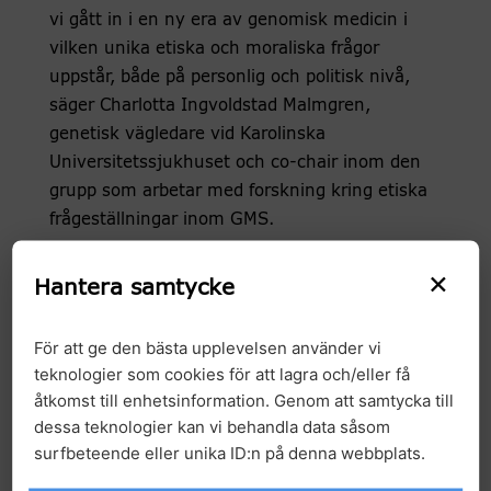
vi gått in i en ny era av genomisk medicin i
vilken unika etiska och moraliska frågor
uppstår, både på personlig och politisk nivå,
säger Charlotta Ingvoldstad Malmgren,
genetisk vägledare vid Karolinska
Universitetssjukhuset och co-chair inom den
grupp som arbetar med forskning kring etiska
frågeställningar inom GMS.
– Genom att få ta del av allmänhetens åsikter
×
Hantera samtycke
kan vi från akademins och vårdens sida,
implementera nya viktiga metoder såsom
För att ge den bästa upplevelsen använder vi
helgenomsekvensering på ett etiskt försvarbart
teknologier som cookies för att lagra och/eller få
sätt som speglar och tar hänsyn till
åtkomst till enhetsinformation. Genom att samtycka till
allmänhetens åsikter kring ämnet, fortsätter
dessa teknologier kan vi behandla data såsom
Charlotta.
surfbeteende eller unika ID:n på denna webbplats.