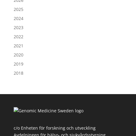
2026
2025
2024
2023
2022
2021
2020
2019
2018
c/o Enheten för forskning och utveckling
Avdelningen för hälso- och sjukvårdsstyrning