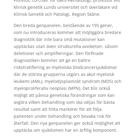
Fioretos, co-chair för GMS-Hematologi, professor vid
klinisk genetik Lunds universitet och överläkare vid
Klinisk Genetik och Patologi, Region Skåne.
Den breda genpanelen, bestående av 195 gener,
som nu introduceras kommer att möjliggöra bredare
diagnostik där inte bara små mutationer kan
upptäckas utan även strukturella avvikelser, såsom
deletioner och amplifieringar. Den förfinade
diagnostiken kommer att ge en bättre
riskstratifiering av myeloiska blodcancersjukdomar
där de största grupperna utgörs av akut myeloisk
leukemi (AML), myelodysplastiskt syndrom (MDS) och
myeloproliferativ neoplasi (MPN). Det blir också
möjligt att påvisa genetiska förändringar som kan
avgöra vilken behandling som ska väljas för bästa
resultat samt att hitta markörer för att följa
patienten under behandling och bevaka risk för
återfall. Den nya genpanelen ger också möjlighet att
upptäcka om sjukdomen har en ärftlig komponent.