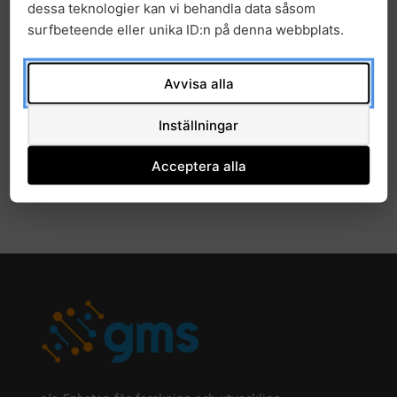
dessa teknologier kan vi behandla data såsom
2022
surfbeteende eller unika ID:n på denna webbplats.
2021
Avvisa alla
2020
Inställningar
2019
Acceptera alla
2018