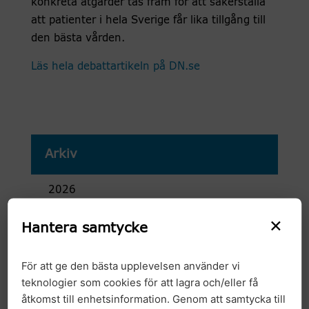
konkreta åtgärder tas fram för att säkerställa
att patienter i hela Sverige får lika tillgång till
den bästa vården.
Läs hela debattartikeln på DN.se
Arkiv
2026
×
2025
Hantera samtycke
2024
För att ge den bästa upplevelsen använder vi
teknologier som cookies för att lagra och/eller få
2023
åtkomst till enhetsinformation. Genom att samtycka till