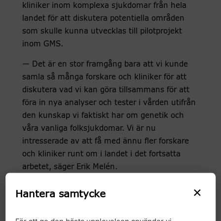
kliniker inom komplexa sjukdomar från hela
landet för att diskutera potentiella områden
som skulle kunna utvecklas till pilotprojekt
inom GMS.
— Det är en stor framgång bara att vi kunde
samla så många forskare och kliniker för att
diskutera vad vi kan göra tillsammans för att
föra in nya analyser och tester i vården utifrån
den kunskap vi faktiskt har om genetik och
våra vanliga folksjukdomar. Vi är nu
intresserade av att få med ännu fler forskare
och kliniker runt om i landet i det fortsatta
arbetet, säger Erik Melén.
×
Satsningen som görs inom komplexa
Hantera samtycke
sjukdomar är en del av samarbetet mellan
GAPS och GMS och stöds också av SciLifeLab
För att ge den bästa upplevelsen använder vi