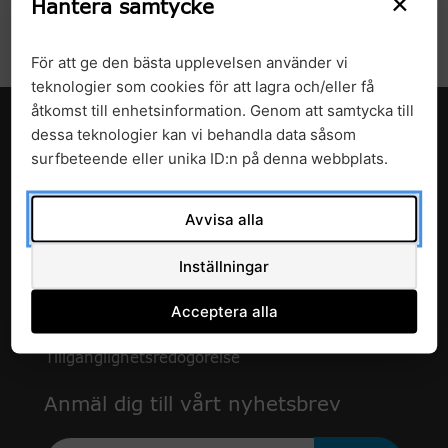
×
Hantera samtycke
2018
För att ge den bästa upplevelsen använder vi
teknologier som cookies för att lagra och/eller få
åtkomst till enhetsinformation. Genom att samtycka till
dessa teknologier kan vi behandla data såsom
surfbeteende eller unika ID:n på denna webbplats.
Avvisa alla
c/o Enheten för forskning och utveckling
Inställningar
Avdelningen för hälso- och sjukvårdsstyrning
Region Skåne
Acceptera alla
291 89 Kristianstad
Tillgänglighetsredogörelse
Anmäl dig till vårt nyhetsbrev
Epost