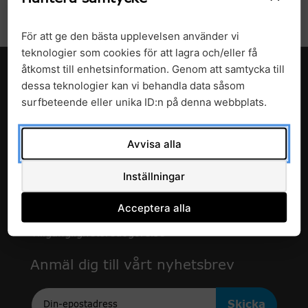
För att ge den bästa upplevelsen använder vi
teknologier som cookies för att lagra och/eller få
åtkomst till enhetsinformation. Genom att samtycka till
dessa teknologier kan vi behandla data såsom
surfbeteende eller unika ID:n på denna webbplats.
Avvisa alla
c/o Enheten för forskning och utveckling
Inställningar
Avdelningen för hälso- och sjukvårdsstyrning
Region Skåne
Acceptera alla
291 89 Kristianstad
Tillgänglighetsredogörelse
Anmäl dig till vårt nyhetsbrev
Epost