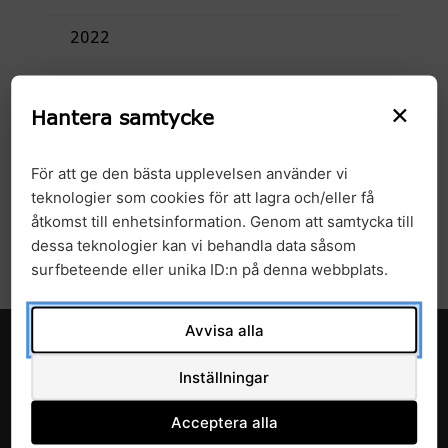
2022
2021
×
Hantera samtycke
2020
För att ge den bästa upplevelsen använder vi
2019
teknologier som cookies för att lagra och/eller få
åtkomst till enhetsinformation. Genom att samtycka till
2018
dessa teknologier kan vi behandla data såsom
surfbeteende eller unika ID:n på denna webbplats.
Avvisa alla
Inställningar
Acceptera alla