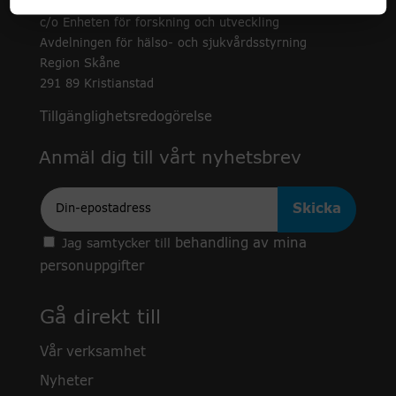
c/o Enheten för forskning och utveckling
Avdelningen för hälso- och sjukvårdsstyrning
Region Skåne
291 89 Kristianstad
Tillgänglighetsredogörelse
Anmäl dig till vårt nyhetsbrev
Epost
behandling av mina
Jag samtycker till
personuppgifter
Gå direkt till
Vår verksamhet
Nyheter