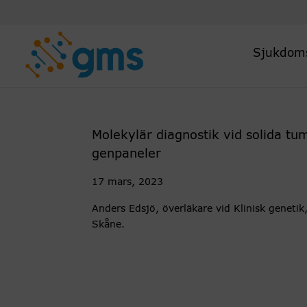
Skip
to
content
Sjukdom
Molekylär diagnostik vid solida tu
genpaneler
17 mars, 2023
Anders Edsjö, överläkare vid Klinisk genetik
Skåne.