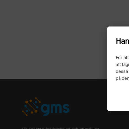
Han
För at
att la
dessa 
på de