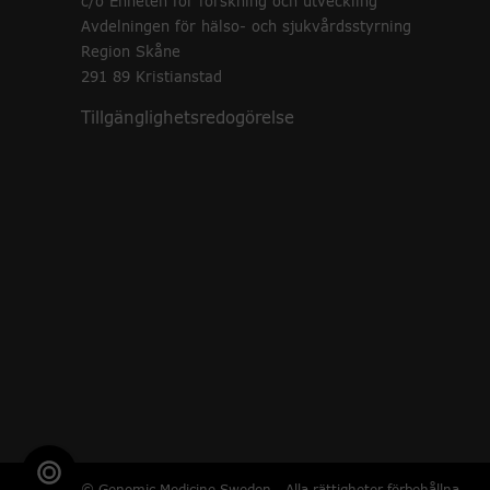
c/o Enheten för forskning och utveckling
Avdelningen för hälso- och sjukvårdsstyrning
Region Skåne
291 89 Kristianstad
Tillgänglighetsredogörelse