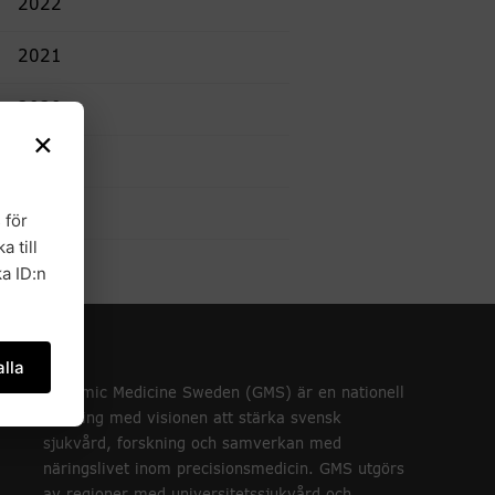
2022
2021
2020
×
2019
2018
 för
a till
a ID:n
lla
Genomic Medicine Sweden (GMS) är en nationell
satsning med visionen att stärka svensk
sjukvård, forskning och samverkan med
näringslivet inom precisionsmedicin. GMS utgörs