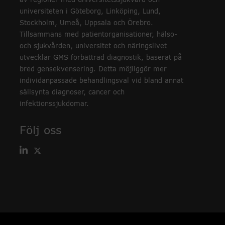
av regioner med universitetssjukvård och
universiteten i Göteborg, Linköping, Lund,
Stockholm, Umeå, Uppsala och Örebro.
Tillsammans med patientorganisationer, hälso-
och sjukvården, universitet och näringslivet
utvecklar GMS förbättrad diagnostik, baserat på
bred gensekvensering. Detta möjliggör mer
individanpassade behandlingsval vid bland annat
sällsynta diagnoser, cancer och
infektionssjukdomar.
Följ oss