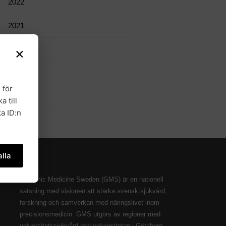
2022
2021
×
2020
2019
 för
2018
a till
a ID:n
lla
Genomic Medicine Sweden (GMS) är en nationell
satsning med visionen att stärka svensk sjukvård,
forskning och samverkan med näringslivet inom
precisionsmedicin. GMS utgörs av regioner med
universitetssjukvård och universiteten i Göteborg,