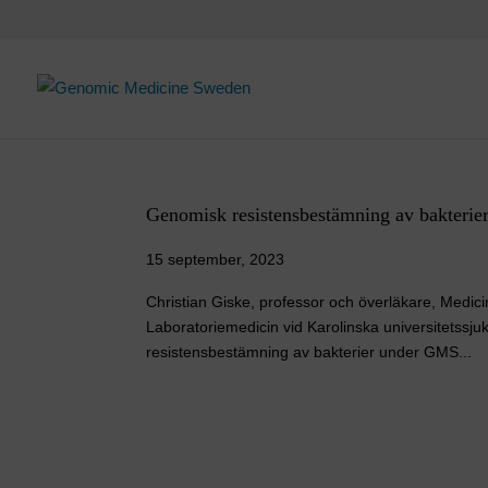
Skip
to
content
Genomisk resistensbestämning av bakterie
15 september, 2023
Christian Giske, professor och överläkare, Medicin
Laboratoriemedicin vid Karolinska universitetssju
resistensbestämning av bakterier under GMS...