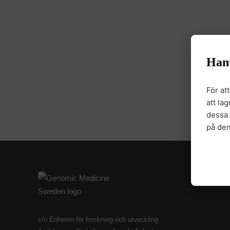
Han
För at
att la
dessa 
på de
c/o Enheten för forskning och utveckling