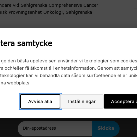
åndare vid Sahlgrenska Comprehensive Cancer
inisk Prövningsenhet Onkologi, Sahlgrenska
tera samtycke
t ge den bästa upplevelsen använder vi teknologier som cookies
gra och/eller få åtkomst till enhetsinformation. Genom att samtyck
teknologier kan vi behandla data såsom surfbeteende eller unik
nna webbplats.
Avvisa alla
Inställningar
Acceptera a
Anmäl dig till vårt nyhetsbrev
Epost