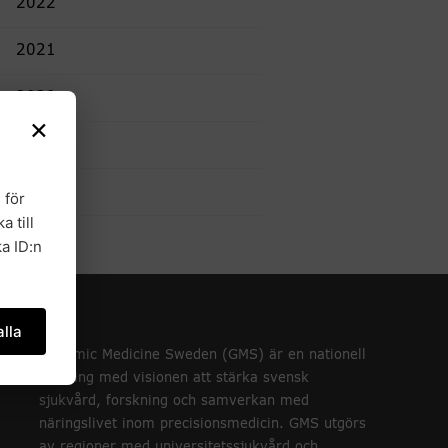
2022
2021
2020
×
2019
2018
 för
a till
a ID:n
lla
Genomic Medicine Sweden (GMS) är en nationell
satsning med visionen att stärka svensk
sjukvård, forskning och samverkan med
näringslivet inom precisionsmedicin. GMS utgörs
av regioner med universitetssjukvård och