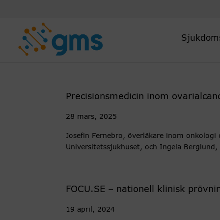
Skip
to
content
Sjukdom
Precisionsmedicin inom ovarialcance
28 mars, 2025
Josefin Fernebro, överläkare inom onkologi 
Universitetssjukhuset, och Ingela Berglund
FOCU.SE – nationell klinisk prövn
19 april, 2024