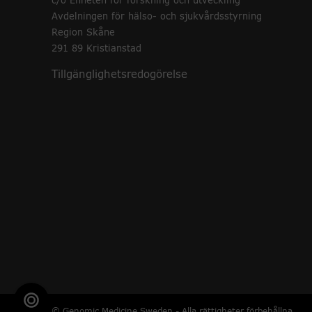
c/o Enheten för forskning och utveckling
Avdelningen för hälso- och sjukvårdsstyrning
Region Skåne
291 89 Kristianstad
Tillgänglighetsredogörelse
© Genomic Medicine Sweden - Alla rättigheter förbehållna