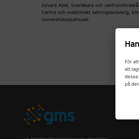
Edvard Abel, överläkare och centrumförest
Centre och medicinskt ledningsansvarig, Kl
Universitetssjukhuset.
Han
För at
att la
dessa 
på de