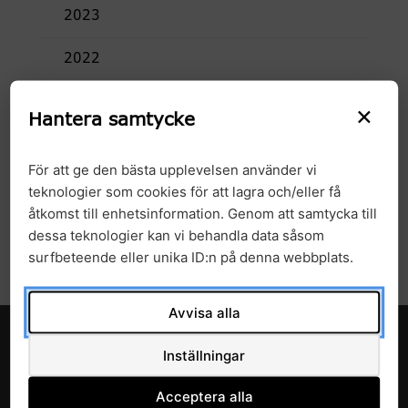
2023
2022
2021
×
Hantera samtycke
2020
För att ge den bästa upplevelsen använder vi
2019
teknologier som cookies för att lagra och/eller få
åtkomst till enhetsinformation. Genom att samtycka till
2018
dessa teknologier kan vi behandla data såsom
surfbeteende eller unika ID:n på denna webbplats.
Avvisa alla
Inställningar
Acceptera alla