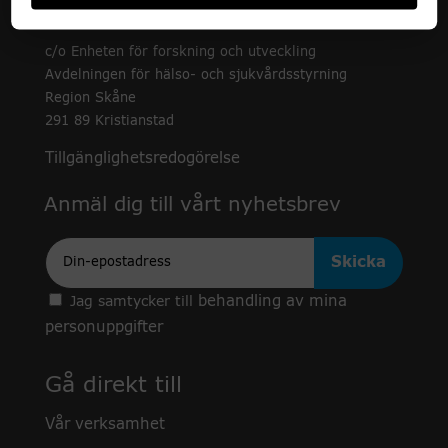
c/o Enheten för forskning och utveckling
Avdelningen för hälso- och sjukvårdsstyrning
Region Skåne
291 89 Kristianstad
Tillgänglighetsredogörelse
Anmäl dig till vårt nyhetsbrev
Epost
behandling av mina
Jag samtycker till
personuppgifter
Gå direkt till
Vår verksamhet