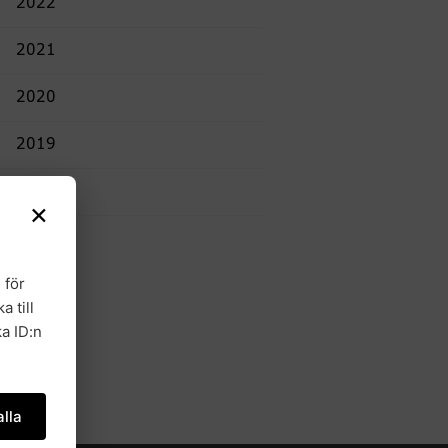
2022
2021
2020
2019
2018
×
 för
a till
a ID:n
lla