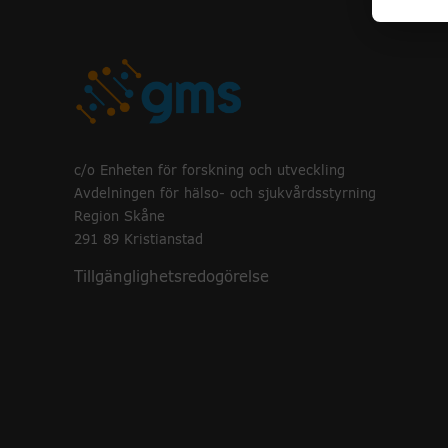
c/o Enheten för forskning och utveckling
Avdelningen för hälso- och sjukvårdsstyrning
Region Skåne
291 89 Kristianstad
Tillgänglighetsredogörelse