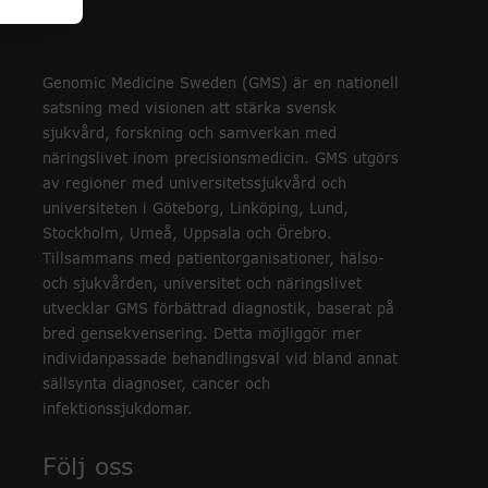
Genomic Medicine Sweden (GMS) är en nationell
satsning med visionen att stärka svensk
sjukvård, forskning och samverkan med
näringslivet inom precisionsmedicin. GMS utgörs
av regioner med universitetssjukvård och
universiteten i Göteborg, Linköping, Lund,
Stockholm, Umeå, Uppsala och Örebro.
Tillsammans med patientorganisationer, hälso-
och sjukvården, universitet och näringslivet
utvecklar GMS förbättrad diagnostik, baserat på
bred gensekvensering. Detta möjliggör mer
individanpassade behandlingsval vid bland annat
sällsynta diagnoser, cancer och
infektionssjukdomar.
Följ oss