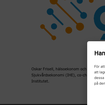
Han
För at
Oskar Frisell, hälsoekonom och projektled
att la
Sjukvårdsekonomi (IHE), co-chair AU Hä
dessa 
Institutet.
på de