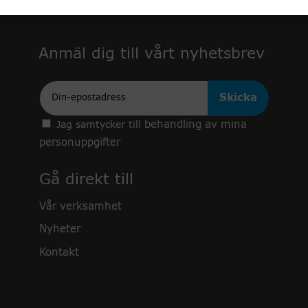
Anmäl dig till vårt nyhetsbrev
Epost
behandling av mina
Jag samtycker till
personuppgifter
Gå direkt till
Vår verksamhet
Nyheter
Kontakt