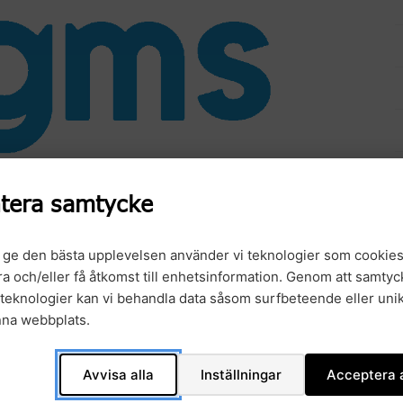
tera samtycke
t ge den bästa upplevelsen använder vi teknologier som cookies
are, Institutet för Hälso- och
gra och/eller få åtkomst till enhetsinformation. Genom att samtyck
lsoekonomi, GMS och doktorand, Karolinska
teknologier kan vi behandla data såsom surfbeteende eller unik
nna webbplats.
Avvisa alla
Inställningar
Acceptera a