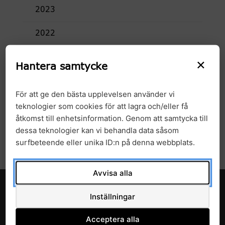
2023
2022
2021
×
Hantera samtycke
2020
För att ge den bästa upplevelsen använder vi
2019
teknologier som cookies för att lagra och/eller få
åtkomst till enhetsinformation. Genom att samtycka till
2018
dessa teknologier kan vi behandla data såsom
surfbeteende eller unika ID:n på denna webbplats.
Avvisa alla
Inställningar
Acceptera alla