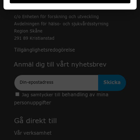
c/o Enheten för forskning och utveckling
Avdelningen för hälso- och sjukvårdsstyrning
Region Skåne
291 89 Kristianstad
Tillgänglighetsredogörelse
Anmäl dig till vårt nyhetsbrev
Epost
behandling av mina
Jag samtycker till
personuppgifter
Gå direkt till
Vår verksamhet