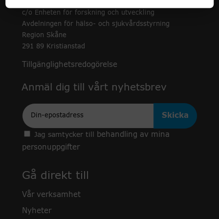
c/o Enheten för forskning och utveckling
Avdelningen för hälso- och sjukvårdsstyrning
Region Skåne
291 89 Kristianstad
Tillgänglighetsredogörelse
Anmäl dig till vårt nyhetsbrev
Epost
behandling av mina
Jag samtycker till
personuppgifter
Gå direkt till
Vår verksamhet
Nyheter