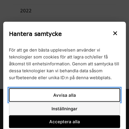
2022
2021
×
Hantera samtycke
2020
För att ge den bästa upplevelsen använder vi
2019
teknologier som cookies för att lagra och/eller få
åtkomst till enhetsinformation. Genom att samtycka till
2018
dessa teknologier kan vi behandla data såsom
surfbeteende eller unika ID:n på denna webbplats.
Avvisa alla
Inställningar
Acceptera alla