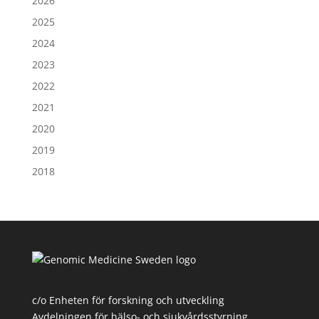
2026
2025
2024
2023
2022
2021
2020
2019
2018
c/o Enheten för forskning och utveckling
Avdelningen för hälso- och sjukvårdsstyrning