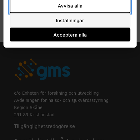
2019
Avvisa alla
2018
Inställningar
Acceptera alla
c/o Enheten för forskning och utveckling
Avdelningen för hälso- och sjukvårdsstyrning
Region Skåne
291 89 Kristianstad
Tillgänglighetsredogörelse