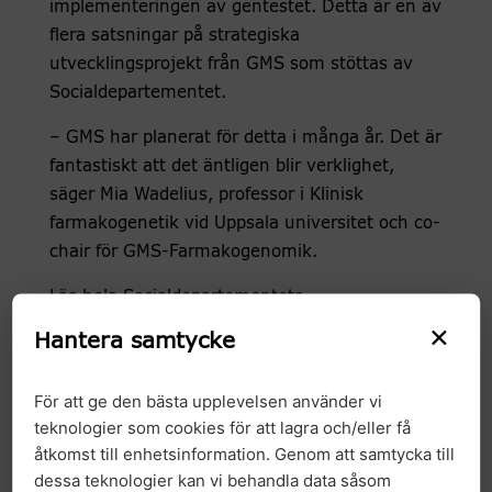
implementeringen av gentestet. Detta är en av
flera satsningar på strategiska
utvecklingsprojekt från GMS som stöttas av
Socialdepartementet.
– GMS har planerat för detta i många år. Det är
fantastiskt att det äntligen blir verklighet,
säger Mia Wadelius, professor i Klinisk
farmakogenetik vid Uppsala universitet och co-
chair för GMS-Farmakogenomik.
Läs hela Socialdepartementets
×
pressmeddelande
här
.
Hantera samtycke
För att ge den bästa upplevelsen använder vi
teknologier som cookies för att lagra och/eller få
åtkomst till enhetsinformation. Genom att samtycka till
dessa teknologier kan vi behandla data såsom