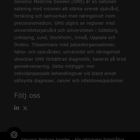
Genomic Medicine Sweden (GMS) är en nationell
satsning med visionen att stärka svensk sjukvård,
forskning och samverkan med näringslivet inom
precisionsmedicin. GMS utgörs av regioner med
universitetssjukvård och universiteten i Göteborg,
Linköping, Lund, Stockholm, Umeå, Uppsala och
Örebro. Tillsammans med patientorganisationer,
hälso- och sjukvården, universitet och näringslivet
utvecklar GMS förbättrad diagnostik, baserat på bred
gensekvensering. Detta möjliggör mer
individanpassade behandlingsval vid bland annat
sällsynta diagnoser, cancer och infektionssjukdomar.
Följ oss
© Genomic Medicine Sweden - Alla rättigheter förbehållna